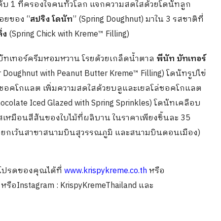
นดับ 1 ที่ครองใจคนทั่วโลก แจกความสดใสด้วยโดนัทลูก
ร่อยของ “
สปริง โดนัท
” (Spring Doughnut) มาใน 3 รสชาติที่
ิ่ง
(Spring Chick with Kreme™ Filling)
ส้บัทเทอร์ครีมหอมหวาน โรยด้วยเกล็ดน้ำตาล
พีนัท บัทเทอร์
 Doughnut with Peanut Butter Kreme™ Filling) โดนัทรูปไข่
อบชอคโกแลต เพิ่มความสดใสด้วยบลูและเยลโล่ชอคโกแลต
ocolate Iced Glazed with Spring Sprinkles) โดนัทเคลือบ
สเหมือนสีสันของใบไม้ที่ผลิบาน ในราคาเพียงชิ้นละ 35
วยกเว้นสาขาสนามบินสุวรรณภูมิ และสนามบินดอนเมือง)
ดโปรดของคุณได้ที่
www.krispykreme.co.th
หรือ
หรือInstagram : KrispyKremeThailand และ