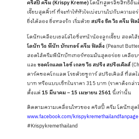
คริสปี้ ครีม
(Krispy Kreme)
โดนัทสูตรลิขสิทธิ์อั
เจี๊ยบสุดคิ้วท์ ที่จะทำให้หัวใจเบ่งบานไปกับความอ
ยิ่งได้ลอง ยิ่งหลงรัก เริ่มด้วย
สปริง ชิค วิธ ครีม ฟิลล
โดนัทเคลือบเยลโล่ไอซิ่งหน้าน้องลูกเจี๊ยบ สอดไ
โดนัท วิธ พีนัท บัทเทอร์ ครีม ฟิลลิ่ง
(Peanut Butter
สอดไส้ครีมพีนัทบัทเทอร์หอมมันสุดอร่อย เคลื
และ
ชอคโกแลต ไอซ์ เกลซ วิธ สปริง สปริงเคิลส์
(Ch
ดาร์คชอคโกแลต โรยด้วยชูการ์ สปริงเคิลส์ ที่สดใ
บาท หรือแบบเซ็ทในราคา 315 บาท (ราคาดังกล่า
ตั้งแต่
15 มีนาคม – 15 เมษายน 2561
นี้เท่านั้น
ติดตามความเคลื่อนไหวของ คริสปี้ ครีม โดนัทสุ
www.facebook.com/krispykremethailandfanpage
#Krispykremethailand