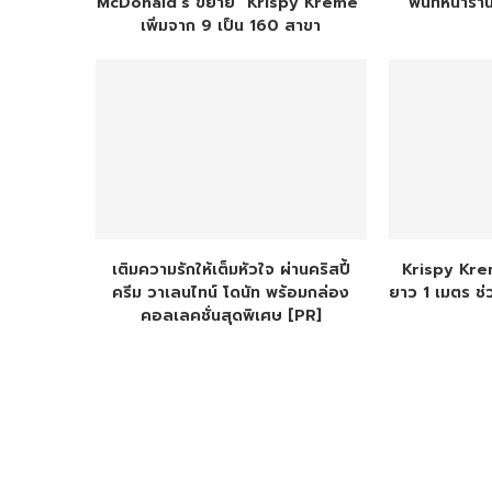
McDonald’s ขยาย “Krispy Kreme”
พื้นที่หน้าร
เพิ่มจาก 9 เป็น 160 สาขา
เติมความรักให้เต็มหัวใจ ผ่านคริสปี้
Krispy Krem
ครีม วาเลนไทน์ โดนัท พร้อมกล่อง
ยาว 1 เมตร ช่
คอลเลคชั่นสุดพิเศษ [PR]