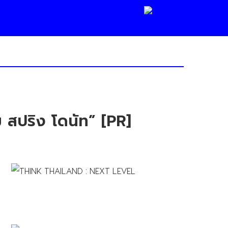
รีม สปริง โดนัท” [PR]