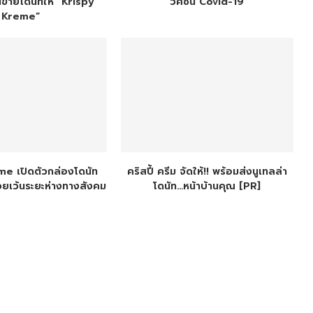
้านขายโดนัทให้ “Krispy
วัคซีน Covid-19
Kreme”
e เปิดตัวกล่องโดนัท
คริสปี้ ครีม จัดให้!! พร้อมส่งนูเทลล่า
วยเว้นระยะห่างทางสังคม
โดนัท…หน้าบ้านคุณ [PR]