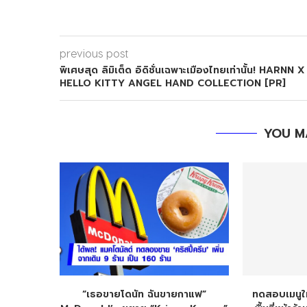
previous post
พิเศษสุด ลิมิเต็ด อิดิชั่นเฉพาะเมืองไทยเท่านั้น! HARNN X
HELLO KITTY ANGEL HAND COLLECTION [PR]
YOU M
“เธอขายโดนัท ฉันขายกาแฟ”
ทดสอบเมนูใ