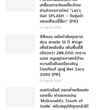
เคลื่อนการท่องเที่ยวไทย
ผ่านโครงการใหม่ “Let’s
Get SPLASH – วันชุ่มฉ่ำ
ของเพื่อนซี้สี่ขา” [PR]
6 August 2026
ซีพีแรม ผนึกกำลังทุกภาค
ส่วน สานต่อ 13 ปี #ปลูก
เพื่อโลกยั่งยืน เพิ่มพื้นที่สี
เขียวกว่า 288,000 ตาราง
เมตร หนุนยุทธศาสตร์ด้าน
ความยั่งยืนเครือเจริญ
โภคภัณฑ์ มุ่งสู่ Net Zero
2050 [PR]
6 August 2026
แมคโดนัลด์ ตอกย้ำพลังแห่ง
รอยยิ้ม ผ่านแคมเปญ
‘McDonald’s Touch of
Smile’ สนับสนุนให้ทุกคนได้มี