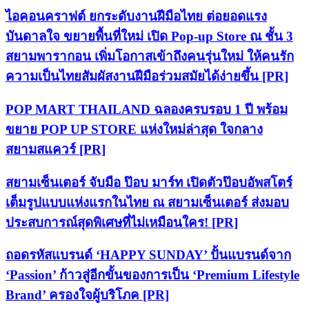
ไอคอนคราฟต์ ยกระดับงานฝีมือไทย ต่อยอดแรง
บันดาลใจ ขยายพื้นที่ใหม่ เปิด Pop-up Store ณ ชั้น 3
สยามพารากอน เพิ่มโอกาสเข้าถึงคนรุ่นใหม่ ให้คนรัก
ความเป็นไทยสัมผัสงานฝีมือร่วมสมัยได้ง่ายขึ้น [PR]
POP MART THAILAND ฉลองครบรอบ 1 ปี พร้อม
ขยาย POP UP STORE แห่งใหม่ล่าสุด ใจกลาง
สยามสแควร์ [PR]
สยามเซ็นเตอร์ จับมือ ป๊อบ มาร์ท เปิดตัวป๊อบอัพสโตร์
เต็มรูปแบบแห่งแรกในไทย ณ สยามเซ็นเตอร์ ส่งมอบ
ประสบการณ์สุดพิเศษที่ไม่เหมือนใคร! [PR]
ถอดรหัสแบรนด์ ‘HAPPY SUNDAY’ ปั้นแบรนด์จาก
‘Passion’ ก้าวสู่อีกขั้นของการเป็น ‘Premium Lifestyle
Brand’ ครองใจผู้บริโภค [PR]