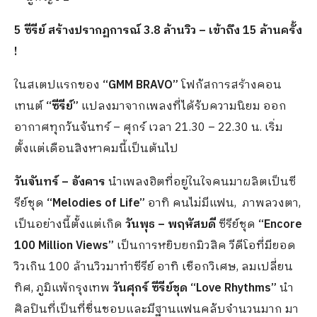
5 ซีรีย์ สร้างปรากฏการณ์ 3
.
8 ล้านวิว
–
เข้าถึง
15 ล้านครั้ง
!
ในสเตปแรกของ
“
GMM BRAVO”
โฟกัสการสร้างคอน
เทนต์
“ซีรีย์”
แปลงมาจากเพลงที่ได้รับความนิยม ออก
อากาศทุกวันจันทร์ – ศุกร์ เวลา 21.30 – 22.30 น. เริ่ม
ตั้งแต่เดือนสิงหาคมนี้เป็นต้นไป
วันจันทร์
–
อังคาร
นำเพลงฮิตที่อยู่ในใจคนมาผลิตเป็นซี
รีย์ชุด
“
Melodies of Life”
อาทิ คนไม่มีแฟน, ภาพลวงตา,
เป็นอย่างนี้ตั้งแต่เกิด
วันพุธ
–
พฤหัสบดี
ซีรีย์ชุด
“
Encore
100 Million Views”
เป็นการหยิบยกมิวสิค วีดีโอที่มียอด
วิวเกิน 100 ล้านวิวมาทำซีรีย์ อาทิ เชือกวิเศษ, ลมเปลี่ยน
ทิศ, ภูมิแพ้กรุงเทพ
วันศุกร์ ซีรีย์ชุด
“
Love Rhythms”
นำ
ศิลปินที่เป็นที่ชื่นชอบและมีฐานแฟนคลับจำนวนมาก มา