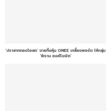
‘ปราสาททองโอสถ’ ขายทิ้งหุ้น ONEE เกลี้ยงพอร์ต ให้กลุ่ม
‘พิธาน องค์โฆษิต’