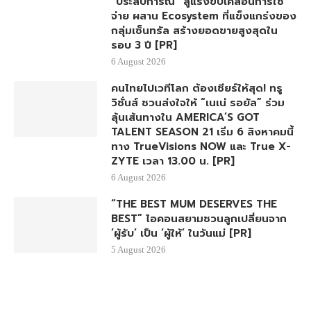
“ประสบการณ์” สู่แรงขับเคลื่อนการใช้
จ่าย ผสาน Ecosystem ที่แข็งแกร่งของ
กลุ่มเซ็นทรัล สร้างยอดขายสูงสุดใน
รอบ 3 ปี [PR]
6 August 2026
คนไทยไปเวทีโลก ต้องเชียร์ให้สุด! ทรู
วิชั่นส์ ชวนส่งใจให้ “เนเน่ รอยัล” ร่วม
ลุ้นเส้นทางใน AMERICA’S GOT
TALENT SEASON 21 เริ่ม 6 สิงหาคมนี้
ทาง TrueVisions NOW และ True X-
ZYTE เวลา 13.00 น. [PR]
6 August 2026
“THE BEST MUM DESERVES THE
BEST” ไอคอนสยามชวนลูกเปลี่ยนจาก
‘ผู้รับ’ เป็น ‘ผู้ให้’ ในวันแม่ [PR]
5 August 2026