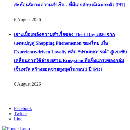
SC ผู้นำแบรนด์บ้านลักชัวรีอันดับ 1 ของไทย เปิดตัว
แคมเปญ “Inside the Signature Life” ถ่ายทอดเรื่องจริง
จาก 5 ครอบครัวแห่ง ‘บางกอก บูเลอวาร์ด ซิกเนเจอร์’
สะท้อนนิยามความสำเร็จ…ที่มีเอกลักษณ์เฉพาะตัว [PR]
6 August 2026
เจาะเบื้องหลังความสำเร็จของ The 1 Day 2026 จาก
แคมเปญสู่ Shopping Phenomenon ของไทย เมื่อ
Experience-driven Loyalty พลิก “ประสบการณ์” สู่แรงขับ
เคลื่อนการใช้จ่าย ผสาน Ecosystem ที่แข็งแกร่งของกลุ่ม
เซ็นทรัล สร้างยอดขายสูงสุดในรอบ 3 ปี [PR]
6 August 2026