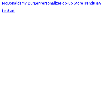
McDonalds
My Burger
Personalize
Pop-up Store
Trend
แมค
โดนัลด์