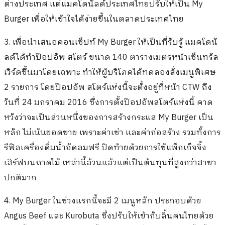
ต่างประเทศ แต่แมคโดนัลด์ประเทศไทยปรับให้เป็น My
Burger เพื่อให้เข้าใจได้ง่ายขึ้นในตลาดประเทศไทย
3. เพื่อนำเสนอคอนเซ็ปท์ My Burger ให้เป็นที่รับรู้ แมคโดนั
ลด์ได้ทำป๊อปอัพ สโตร์ ขนาด 140 ตารางเมตรหน้าเซ็นทรัล
เวิร์ดขึ้นมาโดยเฉพาะ ทำให้ผู้บริโภคได้ทดลองสั่งเมนูพิเศษ
2 รายการ โดยป๊อปอัพ สโตร์แห่งนี้จะตั้งอยู่ที่หน้า CTW ถึง
วันที่ 24 มกราคม 2016 ซึ่งการตั้งป๊อปอัพสโตร์แห่งนี้ คาด
หวังว่าจะเป็นส่วนหนึ่งของการสร้างกระแส My Burger เป็น
หลัก ไม่เน้นยอดขาย เพราะค่าเช่า และค่าก่อสร้าง รวมทั้งการ
รีฟิลเครื่องดื่มน้ำอัดลมฟรี ปิดท้ายด้วยการใช้แพ็กเก็จจิ้ง
เสิร์ฟบนถาดไม้ เหล่านี้ล้วนแล้วแต่เป็นต้นทุนที่สูงกว่าสาขา
ปกติมาก
4. My Burger ในช่วงแรกนี้จะมี 2 เมนูหลัก ประกอบด้วย
Angus Beef และ Kurobuta ซึ่งปรับให้เข้ากับลิ้นคนไทยด้วย