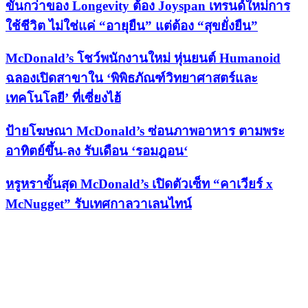
ขั้นกว่าของ Longevity ต้อง Joyspan เทรนด์ใหม่การ
ใช้ชีวิต ไม่ใช่แค่ “อายุยืน” แต่ต้อง “สุขยั่งยืน”
McDonald’s โชว์พนักงานใหม่ หุ่นยนต์ Humanoid
ฉลองเปิดสาขาใน ‘พิพิธภัณฑ์วิทยาศาสตร์และ
เทคโนโลยี’ ที่เซี่ยงไฮ้
ป้ายโฆษณา McDonald’s ซ่อนภาพอาหาร ตามพระ
อาทิตย์ขึ้น-ลง รับเดือน ‘รอมฎอน‘
หรูหราขั้นสุด McDonald’s เปิดตัวเซ็ท “คาเวียร์ x
McNugget” รับเทศกาลวาเลนไทน์