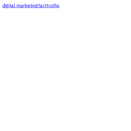
digital marketing
fact
truths