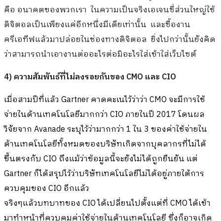
คือ อนาคตของพวกเรา ในความเป็นจริงเอเจนซี่ส่วนใหญ่ใช้
ดิจิตอลเป็นเพียงแค่อีกหนึ่งมีเดียเท่านั้น และซื้องาน
ครีเอทีฟแล้วมาปล่อยในช่องทางดิจิตอล ยิ่งไปกว่านั้นยังคิด
ว่าสามารถนำเอางานต่ออะไรต่อมิอะไรใส่เข้าใส่เว็บไซต์
4) ความสัมพันธ์ที่ไม่ลงรอยกันของ CMO และ CIO
เมื่อสามปีที่แล้ว Gartner คาดคะเนไว้ว่าว่า CMO จะมีการใช้
จ่ายในด้านเทคโนโลยีมากกว่า CIO ภายในปี 2017 โดนผล
วิจัยจาก Avanade ระบุไว้ว่ามากกว่า 1 ใน 3 ของค่าใช้จ่ายใน
ด้านเทคโนโลยีทั้งหมดของบริษัทเกิดจากบุคลากรที่ไม่ได้
ขึ้นตรงกับ CIO ถึงแม้ว่าข้อมูลนี้จะยังไม่ได้ถูกยืนยัน แต่
Gartner ก็ได้สรุปไว้ว่าบริษัทเทคโนโลยีไม่ได้อยู่ภายใต้การ
ควบคุมของ CIO อีกแล้ว
จริงๆแล้วบทบาทของ CIO ได้เปลี่ยนไปตั้งแต่ที่ CMO ได้เข้า
มาทำหน้าที่ควบคุมค่าใช้จ่ายในด้านเทคโนโลยี ซึ่งก็อาจเกิด