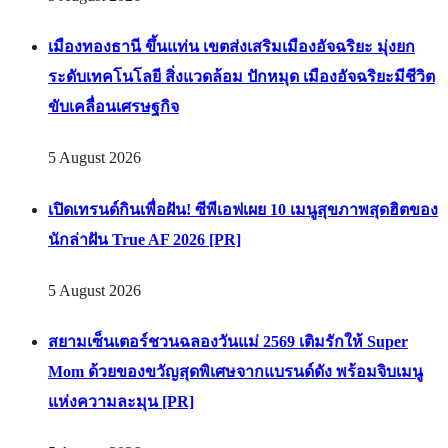
Contact Us
Jobs
@2021 - All Right Reserved. Double B Media Co., Ltd.
Back To Top
Home
News
Digital
Insight
Creativity
Foods – Life
Interview
PR News
Jobs