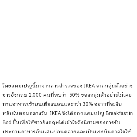
แนวคิดหลักที่แบรนด์เฟอร์นิเจอร์ยักษ์ใหญ่อย่าง IKEA
ต้องการจะสื่อผ่านแคมเปญนี้ก็คือความเพลิดเพลินกับมื้อ
อาหารแสนอร่อยไม่ได้จำกัดอยู่ที่โต๊ะอาหารเท่านั้นแต่เป็น
เตียงนอนก็ได้ ซึ่งก็ถือได้ว่าเป็นความพยายามในการปฏิวัติ
พฤติกรรมการรับประทานอาหารเช้าของผู้คนเลยทีเดียว
แคมเปญนี้ยังได้เน้นย้ำถึงความสำคัญของเตียงในการเป็น
ที่ๆ ผู้คนสามารถหลีกหนีจากความวุ่นวายของโลกภายนอก
มาดื่มด่ำกับความผ่อนคลายและด้านรื่นรมย์ของชีวิต
ในส่วนของความพิเศษของแคมเปญนี้นอกเหนือไปจาก
อาหารแสนอร่อยที่เสริ์ฟถึงเตียงแล้วผู้เข้าร่วมแคมเปญนี้ก็
ยังได้สัมผัสประสบการณ์สุดว้าวมากมาย เราขออาสาพาคุณ
ไปร่วมสัมผัสประสบการณ์แสนพิเศษใน Ikea Breakfast in