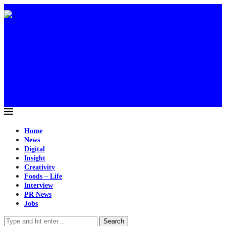
Home
News
Digital
Insight
Creativity
Foods – Life
Interview
PR News
Jobs
Search
Creativity
Outdoor Ambient
IKEA ผุด Pop-Up Store กลางกรุง
ลอนดอนเสิร์ฟอาหารถึงเตียงนอนแบบฟรีๆ