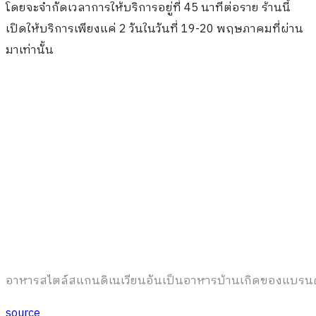
previous post
เบื้องหลังบรีฟการตลาดของ “ไทยประกัน” คำสั่งตรงจาก ไชย ไชยวรรณ “ไม่
ร้องไห้ ไม่จ่ายตังค์”
next post
“สิงห์ฯ” ทุ่มงบ 5 พันล้านฯ ย้ำชัดๆต่อไปนี้จะไม่ใช่แค่ “เบียร์”
You may also like
IKEA จับเทรนด์ Gen Z เปิดตัวเฟอร์นิเจอร์ เน้น “พับ
ง่าย-ย้ายสะดวก”
กางแผน “เมกาซิตี้” 325 ไร่ มูลค่า 70,000 ล้าน เพิ่มตึก
สูงโรงแรม-ออฟฟิศ-คอนโด ขยายเฟส2 “เมกาบางนา”
เปิดปี 71
ไอเท็มใหม่ “IKEA” ส่งรองเท้า Moonwalkers ช่วย