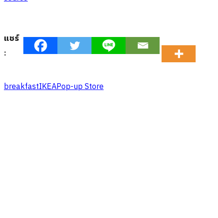
พนักงานคลังสินค้าทำงานเร็วขึ้น 16%
IKEA จับไวรัล “พันช์คุง” โฆษณาตุ๊กตาลิงอุรังอุตัง แม่
ตัวที่สองของเจ้าลิงน้อย
IKEA ประเทศไทย เปิดตัว IKEA Catalogue 2026 จุด
ประกายแรงบันดาลใจตกแต่งบ้าน เพื่อชีวิตสมดุลรับปี
ใหม่
ไอคอนคราฟต์ ยกระดับงานฝีมือไทย ต่อยอดแรง
บันดาลใจ ขยายพื้นที่ใหม่ เปิด Pop-up Store ณ ชั้น 3
สยามพารากอน เพิ่มโอกาสเข้าถึงคนรุ่นใหม่ ให้คนรัก
ความเป็นไทยสัมผัสงานฝีมือร่วมสมัยได้ง่ายขึ้น [PR]