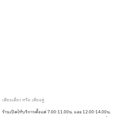
breakfast
IKEA
Pop-up Store