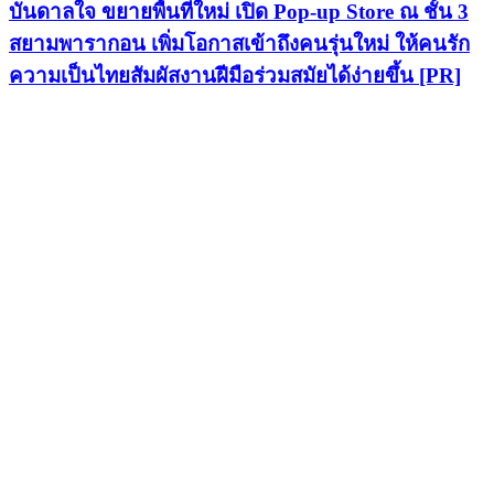
Facebook
Twitter
Youtube
Line
PR News
“THE BEST MUM DESERVES THE BEST” ไอคอน
สยามชวนลูกเปลี่ยนจาก ‘ผู้รับ’ เป็น ‘ผู้ให้’ ในวันแม่ [PR]
5 August 2026
“MEDEZE ย้ำความเป็นหนึ่ง ด้านธนาคารจัดเก็บสเต็ม
เซลล์ ครบทั้งใบอนุญาตจากกระทรวงสาธารณสุข, ผ.ย.2,
Cell Bank, AABB, ISO และงานวิจัย” [PR]
5 August 2026
เมืองทองธานี ขึ้นแท่น เขตส่งเสริมเมืองอัจฉริยะ มุ่งยก