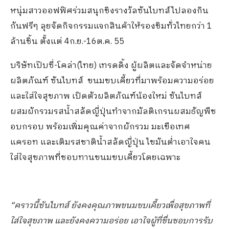
หนุ่มสาวออฟฟิศร่วมสนุกชิงรางวัลซันไบทส์ไปลองกิน
กันฟรีๆ ลุยจัดกิจกรรมแจกสินค้าให้รองชิมทั่วไทยกว่า 1
ล้านชิ้น ตั้งแต่ 4ก.ย.-16ต.ค. 55
บริษัทเป๊บซี่-โคล่า(ไทย) เทรดดิ้ง ผู้ผลิตและจัดจำหน่าย
ผลิตภัณฑ์ ซันไบทส์ ขนมขบเคี้ยวที่มาพร้อมความอร่อย
และใส่ใจสุขภาพ เปิดตัวผลิตภัณฑ์น้องใหม่ ซันไบทส์
ผสมผักรวมรสน้ำสลัดญี่ปุ่นทำจากมัลติเกรนผสมธัญพืช
อบกรอบ พร้อมเพิ่มคุณค่าจากผักรวม มะเขือเทศ
แครอท และเติมรสชาติน้ำสลัดญี่ปุ่น ไขมันต่ำเอาใจคน
ใส่ใจสุขภาพที่ชอบทานขนมขบเคี้ยวโดยเฉพาะ
“คราวนี้ซันไบทส์ ยังคงคุณภาพขนมขบเคี้ยวเพื่อสุขภาพที่
ใส่ใจสุขภาพ และยังคงความอร่อย เอาใจผู้ที่ชื่นชอบการรับ