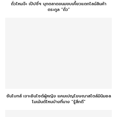
ถั่วไหมจ๊ะ เป๊ปซี่ฯ บุกตลาดขนมขบเคี้ยวแตกไลน์สินค้า
ตระกูล “ถั่ว”
ซันไบทส์ เจาะอินไซต์ผู้หญิง แคมเปญโฆษณาสไตล์มินิมอล
โมเม้นต์ไหนบ้างที่นาง “รู้สึกดี”