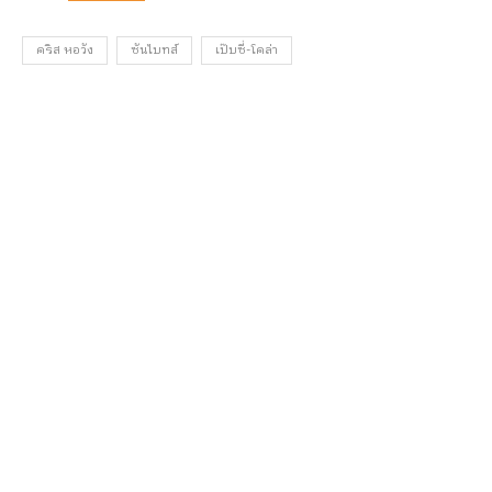
คริส หอวัง
ซันไบทส์
เป๊บซี่-โคล่า