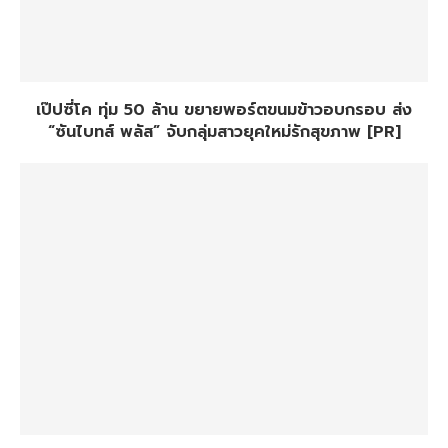
เป๊ปซี่โค ทุ่ม 50 ล้าน ขยายพอร์ตขนมข้าวอบกรอบ ส่ง
“ซันไบทส์ พลัส” จับกลุ่มสาวยุคใหม่รักสุขภาพ [PR]