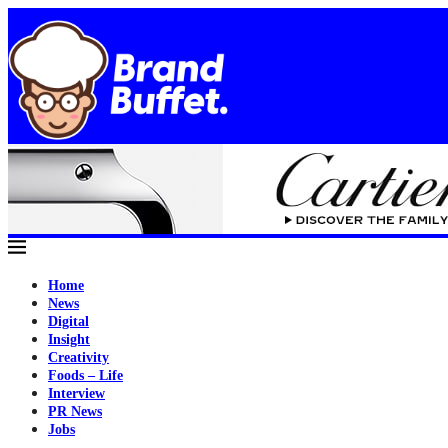
Home
News
Digital
Insight
Creativity
Foods – Life
Interview
PR News
Jobs