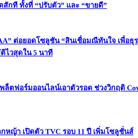
กที ทั้งที่ “ปรับตัว” และ “ขายดี”
A” ต่อยอดโซลูชัน “สินเชื่อมณีทันใจ เพื่อธุร
มัติไวสุดใน 5 นาที
้แพล็ตฟอร์มออนไลน์เอาตัวรอด ช่วงวิกฤติ Co
ญ้า เปิดตัว TVC รอบ 11 ปี เพิ่มโซลูชั่นส์