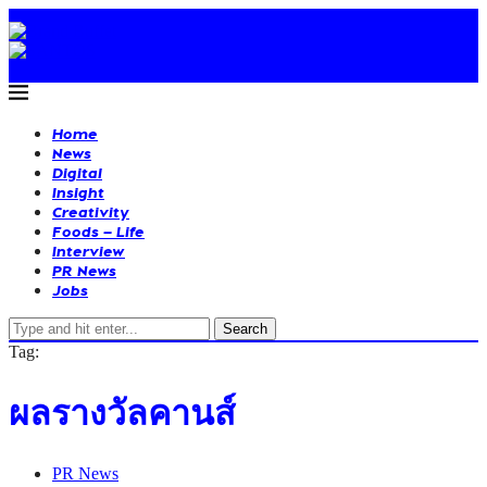
Home
News
Digital
Insight
Creativity
Foods – Life
Interview
PR News
Jobs
Search
Tag:
ผลรางวัลคานส์
PR News