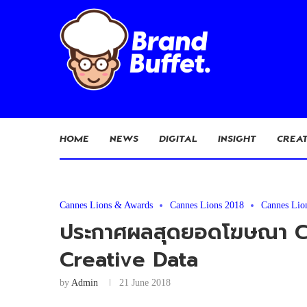
HOME
NEWS
DIGITAL
INSIGHT
CREAT
Cannes Lions & Awards
Cannes Lions 2018
Cannes Lio
ประกาศผลสุดยอดโฆษณา Can
Creative Data
by
Admin
21 June 2018