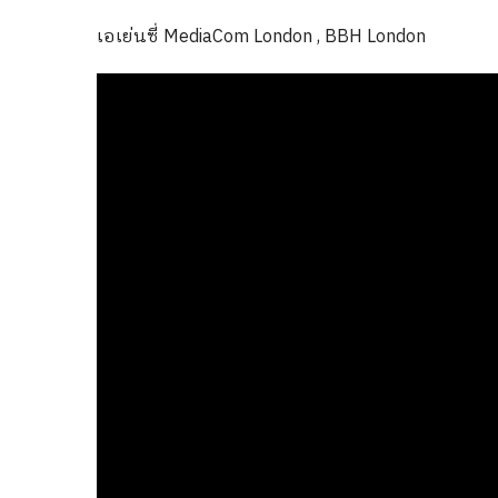
เอเย่นซี่ MediaCom London , BBH London