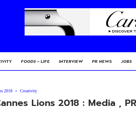
IVITY
FOODS – LIFE
INTERVIEW
PR NEWS
JOBS
ns 2018
Creativity
nes Lions 2018 : Media , PR , 