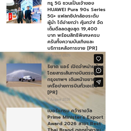
ทรู 5G ชวนเป็นเจ้าของ
HUAWEI Pura 90s Series
5G+ แฟลกชิปกล้องระดับ
ผู้นำ ได้ง่ายกว่า คุ้มกว่า! จัด
เต็มดีลลดสูงสุด 19,400
บาท พร้อมสิทธิพิเศษครบ
ครันทั้งความบันเทิงและ
บริการหลังการขาย [PR]
7 August 2026
ริยาด แอร์ เปิดจำหน่ายบัตร
โดยสารเส้นทางบินตรงสู่
กรุงเทพฯ เดินหน้าขยาย
เครือข่ายการบินทั่วเอเชีย
[PR]
7 August 2026
เบอร์แทรม คว้ารางวัล
Prime Minister’s Export
Award 2026 สาขา Best
Thai Brand ตอกย้ำความ