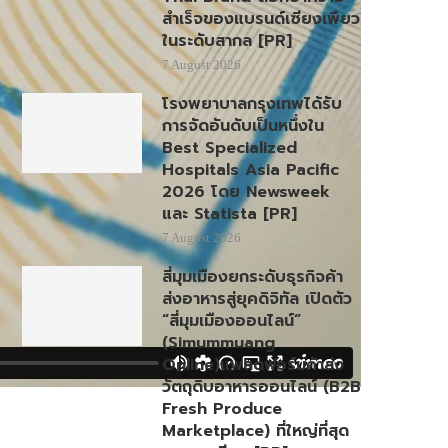
สำเร็จของแบรนด์เซียงเพียว
ในระดับสากล [PR]
7 August 2026
โรงพยาบาลกรุงเทพได้รับ
การจัดอันดับเป็นหนึ่งใน
Best Specialized
Hospitals Asia Pacific
2026 โดย Newsweek
และ Statista [PR]
7 August 2026
สี่มุมเมืองยกระดับธุรกิจค้า
ส่งอาหารสู่ยุคดิจิทัล เปิดตัว
“สี่มุมเมืองออนไลน์”
(Simummuang
Online)แพลตฟอร์มค้าส่ง
วัตถุดิบอาหารออนไลน์ (B2B
Fresh Produce
Marketplace) ที่ใหญ่ที่สุด