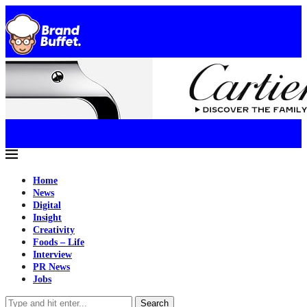
Home
News
Digital
Insight
Creativity
Foods – Life
Interview
PR News
Jobs
Search