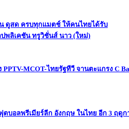
บ้าน ดูสด ครบทุกแมตช์ ให้คนไทยได้รับ
ลิเคชัน ทรูวิชั่นส์ นาว (ใหม่)
 ช่อง PPTV-MCOT-ไทยรัฐทีวี จานตะแกรง C B
ทธ์ฟุตบอลพรีเมียร์ลีก อังกฤษ ในไทย อีก 3 ฤดู