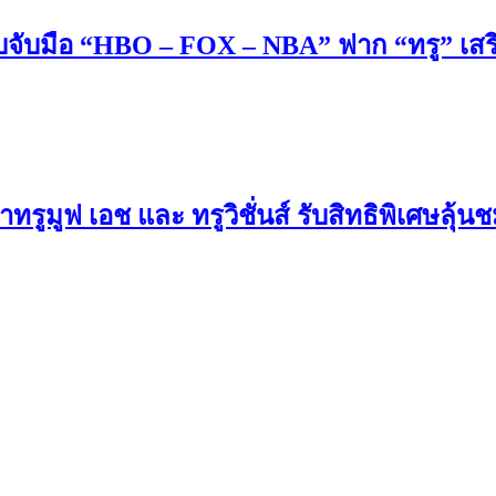
ยบจับมือ “HBO – FOX – NBA” ฟาก “ทรู” เสร
รูมูฟ เอช และ ทรูวิชั่นส์ รับสิทธิพิเศษลุ้น