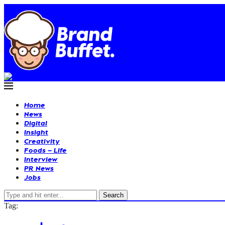
Home
News
Digital
Insight
Creativity
Foods – Life
Interview
PR News
Jobs
Search
Tag: