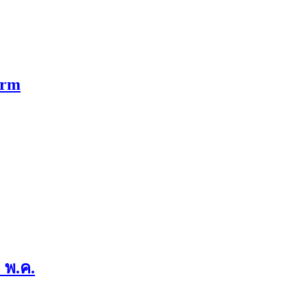
orm
ง พ.ค.