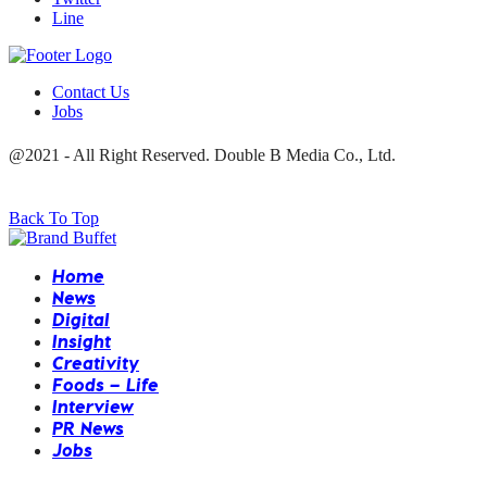
Line
Contact Us
Jobs
@2021 - All Right Reserved. Double B Media Co., Ltd.
Back To Top
Home
News
Digital
Insight
Creativity
Foods – Life
Interview
PR News
Jobs