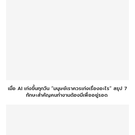
เมื่อ AI เก่งขึ้นทุกวัน “มนุษย์เราควรเก่งเรื่องอะไร” สรุป 7
ทักษะสำคัญคนทำงานต้องมีเพื่ออยู่รอด