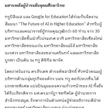
ผสานพลังผู้นำระดับอุดมศึกษาไทย
ทรูบิสิเนส และ Google for Education ได้ร่วมกันจัดงาน
สัมมนา “The Future of AI in Higher Education” สำหรับผู้
บริหารและคณาจารย์ผู้ทรงคุณวุฒิกว่า 60 ท่าน จาก 30
มหาวิทยาลัยชั้นนำทั่วประเทศ อาทิ มหาวิทยาลัยเชียงใหม่
มหาวิทยาลัยขอนแก่น มหาวิทยาลัยแม่โจ้ มหาวิทยาลัย
นเรศวร มหาวิทยาลัยสงขลานครินทร์ และมหาวิทยาลัย
บูรพา เป็นต้น ณ ทรู ดิจิทัล พาร์ค
โดยภายในงาน ดร.ธีรเดช ดำรงค์พลาสิทธิ์ หัวหน้าคณะผู้
บริหารด้านกลุ่มธุรกิจองค์กร บมจ. ทรู คอร์ปอเรชั่น ได้
บรรยายพิเศษ แบ่งปันมุมมองความก้าวหน้าของ AI ทั้งยัง
ได้รับเกียรติจาก ผศ.ดร.มาร์ฎา ชยทัตโต ผู้อำนวยการ
สำนักหอสมุด, รักษาการในตำแหน่งผู้ช่วยอธิการบดีฝ่าย
ยุทธศาสตร์ มหาวิทยาลัยนเรศวร ร่วมถ่ายทอด