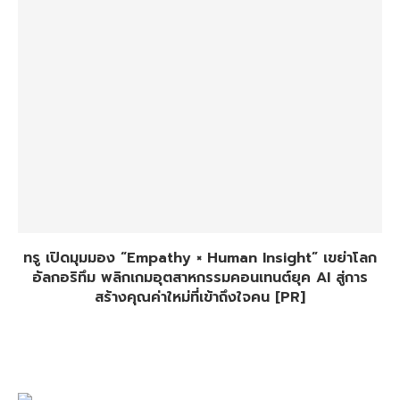
ทรู เปิดมุมมอง “Empathy × Human Insight” เขย่าโลก
อัลกอริทึม พลิกเกมอุตสาหกรรมคอนเทนต์ยุค AI สู่การ
สร้างคุณค่าใหม่ที่เข้าถึงใจคน [PR]