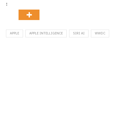
:
APPLE
APPLE INTELLIGENCE
SIRI AI
WWDC