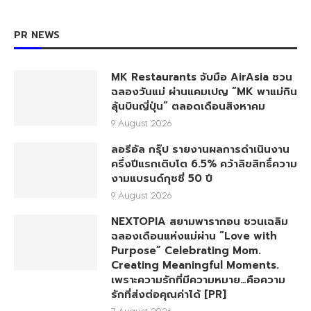
PR NEWS
MK Restaurants จับมือ AirAsia ชวน
ฉลองวันแม่ ผ่านแคมเปญ “MK พาแม่กิน
ลุ้นบินญี่ปุ่น” ตลอดเดือนสิงหาคม
9 August 2026
ลอรีอัล กรุ๊ป รายงานผลการดำเนินงาน
ครึ่งปีแรกเติบโต 6.5% คว้าลิขสิทธิ์ความ
งามแบรนด์กุชชี่ 50 ปี
9 August 2026
NEXTOPIA สยามพารากอน ชวนเฉลิม
ฉลองเดือนแห่งแม่ผ่าน “Love with
Purpose” Celebrating Mom.
Creating Meaningful Moments.
เพราะความรักที่มีความหมาย…คือความ
รักที่ส่งต่อคุณค่าได้ [PR]
7 August 2026