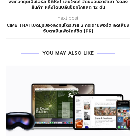
พลิกวิกฤตเป็นไวรัล KitKat เล่นใหญ่! จัดขบวนอารักขา ‘รถส่ง
สินค้า’ หลังโดนปล้นช็อกโกแลต 12 ตัน
next post
CIMB THAI เปิดมุมมองลงทุนไตรมาส 2 กระจายพอร์ต ลดเสี่ยง
จับตาเงินเฟ้อใกล้ชิด [PR]
YOU MAY ALSO LIKE