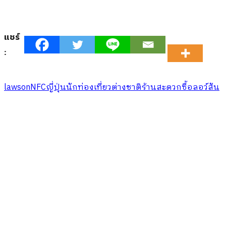
แชร์
:
lawson
NFC
ญี่ปุ่น
นักท่องเที่ยวต่างชาติ
ร้านสะดวกซื้อ
ลอว์สัน