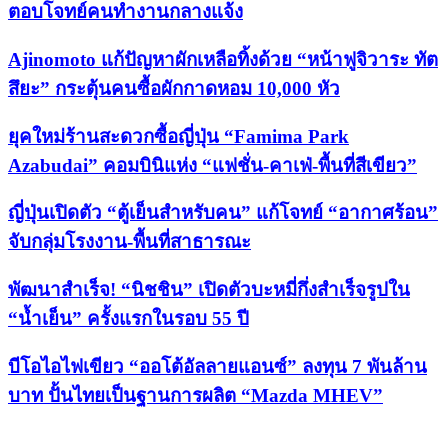
ตอบโจทย์คนทำงานกลางแจ้ง
Ajinomoto แก้ปัญหาผักเหลือทิ้งด้วย “หน้าฟูจิวาระ ทัต
สึยะ” กระตุ้นคนซื้อผักกาดหอม 10,000 หัว
ยุคใหม่ร้านสะดวกซื้อญี่ปุ่น “Famima Park
Azabudai” คอมบินิแห่ง “แฟชั่น-คาเฟ่-พื้นที่สีเขียว”
ญี่ปุ่นเปิดตัว “ตู้เย็นสำหรับคน” แก้โจทย์ “อากาศร้อน”
จับกลุ่มโรงงาน-พื้นที่สาธารณะ
พัฒนาสำเร็จ! “นิชชิน” เปิดตัวบะหมี่กึ่งสำเร็จรูปใน
“น้ำเย็น” ครั้งแรกในรอบ 55 ปี
บีโอไอไฟเขียว “ออโต้อัลลายแอนซ์” ลงทุน 7 พันล้าน
บาท ปั้นไทยเป็นฐานการผลิต “Mazda MHEV”