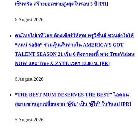
แคมเปญสู่ Shopping Phenomenon ของไทย เมื่อ
Experience-driven Loyalty พลิก “ประสบการณ์” สู่แรงขับ
เคลื่อนการใช้จ่าย ผสาน Ecosystem ที่แข็งแกร่งของกลุ่ม
เซ็นทรัล สร้างยอดขายสูงสุดในรอบ 3 ปี [PR]
6 August 2026
คนไทยไปเวทีโลก ต้องเชียร์ให้สุด! ทรูวิชั่นส์ ชวนส่งใจให้
“เนเน่ รอยัล” ร่วมลุ้นเส้นทางใน AMERICA’S GOT
TALENT SEASON 21 เริ่ม 6 สิงหาคมนี้ ทาง TrueVisions
NOW และ True X-ZYTE เวลา 13.00 น. [PR]
6 August 2026
“THE BEST MUM DESERVES THE BEST” ไอคอน
สยามชวนลูกเปลี่ยนจาก ‘ผู้รับ’ เป็น ‘ผู้ให้’ ในวันแม่ [PR]