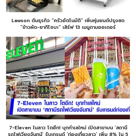
Lawson ดันธุรกิจ “ครัวอัตโนมัติ“ เพิ่มหุ่นยนต์ปรุงสด
”ข้าวผัด-ยากิโซบะ“ เสิร์ฟ 13 เมนูตามออเดอร์
7-Eleven ในลาว โตอีก! บุกทำเลใหม่ เปิดสาขาบน ‘สถานี
รถไฟเวียงจันทน์’ รับเทรนด์ ‘ท่องเที่ยวลาว’ เพิ่ม 8% ใน 5