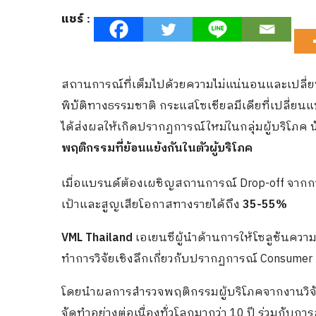
แชร์ :
สถานการณ์ที่เต็มไปด้วยความไม่แน่นอนและเปลี่
พิบัติทางธรรมชาติ กระแสโซเชียลมีเดียที่เปลี่ย
ได้ส่งผลให้เกิดปรากฏการณ์ใหม่ในกลุ่มผู้บริโภค น
พฤติกรรมที่ย้อนแย้งกันในตัวผู้บริโภค
เมื่อแบรนด์ต้องเผชิญสถานการณ์ Drop-off จากกา
เป้าและสูญเสียโอกาสทางรายได้ถึง
35-55%
VML Thailand
เอเยนซีผู้นำด้านการให้โซลูชันควา
ทำการวิจัยเชิงลึกเกี่ยวกับปรากฏการณ์ Consumer
โดยนำผลการสำรวจพฤติกรรมผู้บริโภคจากงานวิจัย 
จัดทำอย่างต่อเนื่องทั่วโลกมากว่า 10 ปี ร่วมกับกา