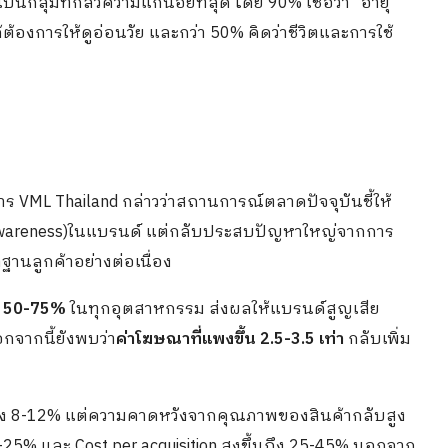
ับเป็นกลุ่มที่กลัวความแก่น้อยที่สุด โดย 90% เชื่อว่า “อายุ
ด้ต้องการให้ดูอ่อนวัย และกว่า 50% คิดว่าชีวิตและการใช้
าร VML Thailand กล่าวว่าสถานการณ์ตลาดปัจจุบันชี้ให้
้ (Awareness)ในแบรนด์ แต่กลับประสบปัญหาใหญ่จากการ
านลูกค้าอย่างต่อเนื่อง
ึง 50-75%
ในทุกอุตสาหกรรม ส่งผลให้แบรนด์สูญเสีย
อกจากนี้ยังพบว่า
ค่าโฆษณาที่แพงขึ้น 2.5-3.5 เท่า
กลับเพิ่ม
ภคลดลง 8-12% แต่ความคาดหวังจากคุณภาพของสินค้ากลับสูง
 15-25% และ Cost per acquisition สูงขึ้นถึง 25-45% นอกจาก