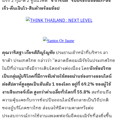
แรก 2 ทุ่ม-ตี 2 ชูแนวคิด
“4 การันตี” รับประกันของแท้-ส่ง
เร็ว-คืนเงินไว-สินค้าพร้อมช้อป
คุณวาริสฐา เกียรติภิญโญชัย
ประธานเจ้าหน้าที่บริหาร ลา
ซาด้า ประเทศไทย กล่าวว่า “ตลาดอีคอมเมิร์ซในประเทศไทย
ในปีที่ผ่านมายังมีการเติบโตอย่างต่อเนื่อง โดย
นักช้อปไทย
เป็นกลุ่มผู้บริโภคที่มีการจับจ่ายใช้สอยผ่านช่องทางออนไลน์
ต่อสัปดาห์สูงสุดเป็นอันดับ 1 ของโลก อยู่ที่ 69.2% ของผู้ใช้
งานอินเทอร์เน็ต สูงกว่าค่าเฉลี่ยทั่วโลกที่ 55.8%
สะท้อนถึง
ความคุ้นเคยกับการช้อปปิงออนไลน์ซึ่งกลายเป็นวิถีปกติ
ของผู้บริโภคชาวไทย ส่งผลให้มีความคาดหวังต่อ
ประสบการณ์การใช้งานแพลตฟอร์มอีคอมเมิร์ซที่สูงยิ่งขึ้น