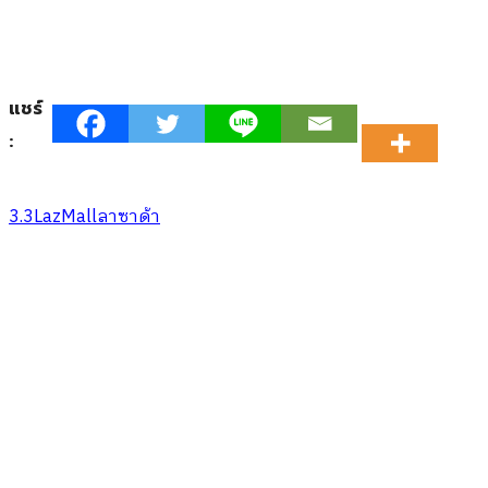
แชร์
:
3.3
LazMall
ลาซาด้า