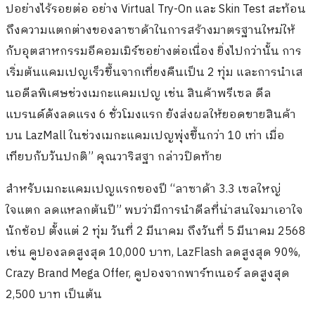
ปอย่างไร้รอยต่อ อย่าง Virtual Try-On และ Skin Test สะท้อน
ถึงความแตกต่างของลาซาด้าในการสร้างมาตรฐานใหม่ให้
กับอุตสาหกรรมอีคอมเมิร์ซอย่างต่อเนื่อง ยิ่งไปกว่านั้น การ
เริ่มต้นแคมเปญเร็วขึ้นจากเที่ยงคืนเป็น 2 ทุ่ม และการนำเส
นอดีลพิเศษช่วงเมกะแคมเปญ เช่น สินค้าพรีเซล ดีล
แบรนด์ดังลดแรง 6 ชั่วโมงแรก ยังส่งผลให้ยอดขายสินค้า
บน LazMall ในช่วงเมกะแคมเปญพุ่งขึ้นกว่า 10 เท่า เมื่อ
เทียบกับวันปกติ” คุณวาริสฐา กล่าวปิดท้าย
สำหรับเมกะแคมเปญแรกของปี “ลาซาด้า 3.3 เซลใหญ่
ใจแตก ลดแหลกต้นปี” พบว่ามีการนำดีลที่น่าสนใจมาเอาใจ
นักช้อป ตั้งแต่ 2 ทุ่ม วันที่ 2 มีนาคม ถึงวันที่ 5 มีนาคม 2568
เช่น คูปองลดสูงสุด 10,000 บาท, LazFlash ลดสูงสุด 90%,
Crazy Brand Mega Offer, คูปองจากพาร์ทเนอร์ ลดสูงสุด
2,500 บาท เป็นต้น