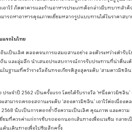
ดิมเอาไว้ ภัตตาคารและร้านอาหารประเภทดังกล่าวมีบทบาทสำคั
ศที่สามารถหาอาหารคุณภาพเยี่ยมหลากรูปแบบทานได้ในราคาสบา
านแรกในไทย
ืออันเป็นเลิศ ตลอดจนการผสมผสานอย่าง ลงตัวระหว่างตำรับ
พิถัน และลุ่มลึก นำเสนอประสบการณ์การรับประทานที่น่าตื่นเ
นในฐานะที่คว้ารางวัลอันทรงเกียรติสูงสุดระดับ ‘สามดาวมิชลิน
 ประจำปี 2562 เป็นครั้งแรก โดยได้รับรางวัล ‘หนึ่งดาวมิชลิน’ 
’ และสามารถครองสถานะระดับ ‘สองดาวมิชลิน’ เอาไว้ต่อเนื่องตล
บับปี 2568 นับเป็นการตอกย้ำถึงความเป็นเลิศ คุณภาพ และความ
ยี่ยมที่ควรค่าแก่การขับรถออกนอกเส้นทางเพื่อแวะชิม กลายเป
ด้นเดินทางเพื่อไปชิมสักครั้ง