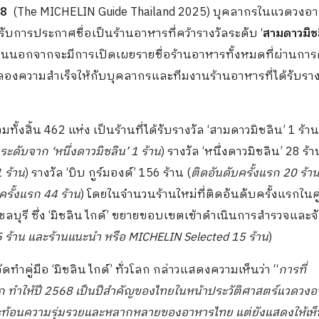
68
(The MICHELIN Guide Thailand 2025) บุคลากรในแวดวงอ
ด้รับการประกาศชื่อเป็นร้านอาหารที่คว้ารางวัลระดับ ‘
สาม
ดาวมิช
นงานนอกจากจะมีการเปิดเผยรายชื่อร้านอาหารทั้งหมดที่ผ่านกา
ะฉลองความสำเร็จให้กับบุคลากรและทีมงานร้านอาหารที่ได้รับราง
ทั้งสิ้น 462 แห่ง เป็นร้านที่ได้รับรางวัล ‘สามดาวมิชลิน’ 1 ร้าน
อนระดับจาก
‘หนึ่ง
ดาวมิชลิน
’ 1
ร้าน
) รางวัล ‘หนึ่งดาวมิชลิน’ 28 ร้า
1
ร้าน
) รางวัล ‘บิบ กูร์มองด์’ 156 ร้าน (
ติดอันดับครั้งแรก
20
ร้า
บครั้งแรก
44
ร้าน
) โดยในจำนวนร้านใหม่ที่ติดอันดับครั้งแรกในคู
วัดชลบุรี ซึ่ง ‘มิชลิน ไกด์’ ขยายขอบเขตเข้าดำเนินการสำรวจและจ
5
ร้าน และร้านแนะนำ หรือ
MICHELIN Selected
15
ร้าน
)
ทำคู่มือ ‘มิชลิน ไกด์’ ทั่วโลก กล่าวแสดงความเห็นว่า “
การที่
ก ทำให้ปี
2568
เป็นปีสำคัญของไทยในหน้าประวัติศาสตร์แวดวง
ยงสะท้อนความรุ่มรวยและหลากหลายของอาหารไทย แต่ยังแสดงให้เห็