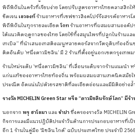
พิถีพิถันในครัวที่เรียบง่าย โดยปรับสูตรอาหารไทยคลาสสิกให
ชัดเจน
เอวองท์
ร้านอาหารที่เชฟชาวสิงคโปร์รังสรรค์อาหารโด
พิถีพิถันในทุกรายละเอียด
โกท
ร้านอาหารที่ผสมผสานองค์ป
ใต้แนวคิดฤดูกาลของไทย โดยใช้ทั้งสมุนไพรที่ปลูกในร้านแล
เทเบิล” ที่นำเสนอเทสติงเมนูหลายคอร์สจากวัตถุดิบท้องถิ่นขอ
ติดอันดับ ‘หนึ่งดาวมิชลิน’ มี 2 ร้านที่ตั้งอยู่นอกเขตกรุงเท
ร้านใหม่ระดับ ‘หนึ่งดาวมิชลิน’ ที่เลื่อนระดับจากร้านแนะนำ 
แก่นแท้ของอาหารไทยท้องถิ่น พร้อมผสมผสานเทคนิคสมัยใหม่เพ
ประณีต อัดแน่นไปด้วยรสชาติที่ละเอียดอ่อนและมีมิติอย่างล้
รางวัล
MICHELIN Green Star
หรือ
“
ดาวมิชลินรักษ์โลก
”
มีร้า
นอกจาก
พรุ
ฮาโอมา
และ
จำปา
ซึ่งครองรางวัล MICHELIN Gree
กิจการและมีแนวปฏิบัติประจำวันด้านการประกอบอาหารที่เป็นมิ
อีก 1 ร้านในคู่มือ
‘
มิชลิน ไกด์’ ฉบับประเทศไทย ประจำปี 2568