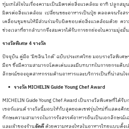
ทุ่มเทใส่ใจในเรื่องความเป็นมิตรต่อสิ่งแวดล้อม อาทิ ปลูกสมุ
มิตรต่อสิ่งแวดล้อม เปลี่ยนขยะอาหารเป็นปุ๋ย ตลอดจนรังสรรค์อ
เคลื่อนชุมชนให้มีส่วนร่วมรับผิดชอบต่อสิ่งแวดล้อมด้วย คว
ช่วงเวลาที่ยากลำบากจึงสมควรได้รับการยกย่องในความมุ่งมั่น
รางวัลพิเศษ
4
รางวัล
ปัจจุบัน คู่มือ
‘
มิชลิน ไกด์’ ฉบับประเทศไทย มอบรางวัลพิเศษรว
มือฯ ซึ่งมีความสามารถโดดเด่นและมีบทบาทในการยกระดับประ
ลักษณ์ของอุตสาหกรรมด้านอาหารและบริการเป็นที่น่าสนใจ
รางวัล
MICHELIN Guide Young Chef Award
MICHELIN Guide Young Chef Award เป็นรางวัลพิเศษที่ได้
เซอร์แลนด์ รางวัลนี้มอบให้กับสุดยอดเชฟรุ่นใหม่ที่แสดงศ
ทักษะความสามารถในการรังสรรค์อาหารอันเป็นเอกลักษณ์เฉพา
และเจ้าของร้าน
อัคคี
ด้วยความหลงใหลในอาหารไทยแบบดั้งเดิ