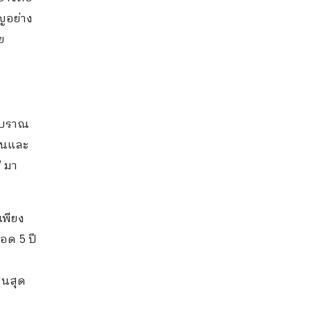
ญอย่าง
ย
โบราณ
ต้นและ
’ มา
เพียง
อด 5 ปี
็นสุด