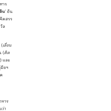
าหาร
ลิน
’ อัน
รคัดสรร
วัล
 (
เลื่อน
น (
ติด
น
) และ
่มือฯ
ัด
อาหาร
นว่า