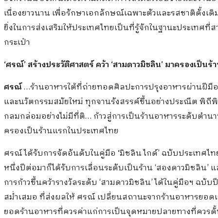
เนื่องยาวนาน เพื่อรักษาเอกลักษณ์เฉพาะตัวและรสชาติดั้งเ
ยิ่งในการส่งเสริมให้ประเทศไทยเป็นที่รู้จักในฐานะประเท
กระเป๋า
‘
ศรณ์
’
สร้างประวัติศาสตร์ คว้า
‘สาม
ดาวมิชลิน
’
มาครองเป็นร้
ศรณ์
…ร้านอาหารใต้ที่ถ่ายทอดศิลปะการปรุงอาหารผ่านฝีม
และนวัตกรรมสมัยใหม่ ทุกจานรังสรรค์ขึ้นอย่างประณีต พิถี
กลมกล่อมอย่างไม่มีที่ติ… ก้าวสู่การเป็นร้านอาหารระดับตำนา
ครองเป็นร้านแรกในประเทศไทย
ศรณ์ ได้รับการจัดอันดับในคู่มือ
‘
มิชลิน ไกด์’ ฉบับประเทศไทย
หนึ่งปีต่อมาก็ได้รับการเลื่อนระดับเป็นร้าน ‘สองดาวมิชลิน
การก้าวขึ้นคว้ารางวัลระดับ ‘สามดาวมิชลิน’ ได้ในคู่มือฯ ฉ
สม่ำเสมอ ที่ส่งผลให้ ศรณ์ เปลี่ยนสถานะจากร้านอาหารยอดเ
ยอดร้านอาหารที่ควรค่าแก่การเป็นจุดหมายปลายทางที่ควรดั้น