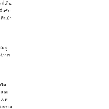
ที่เป็น
ื่อขับ
ฟันฝ่า
นคู่
ให้ภาพ
สวิต
ติและ
เชฟ
สวยงาม