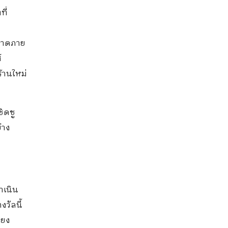
ี่
ลาดภาย
์
้านใหม่
ชิดชู
่าง
ำเนิน
วัลนี้
ียง