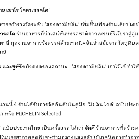
าย
เมาโร
โคลาเกรคโค
’
รคว้ารางวัลระดับ ‘สองดาวมิชลิน’ เพิ่มขึ้นเพียงร้านเดียว โดย
เกรคโค
ร้านอาหารที่นำเสน่ห์แห่งรสชาติจากเฟรนช์ริเวียราสู่ลุ่ม
ิตาลี ทุกจานอาหารรังสรรค์ด้วยเทคนิคอันล้ำสมัยจากวัตถุดิบ
ษณ์
ร
และ
ซูห์ริง
ยังคงครองสถานะ ‘สองดาวมิชลิน’ เอาไว้ได้ ทำให้
ำนวนนี้ 4 ร้านได้รับการจัดอันดับในคู่มือ ‘มิชลิน ไกด์’ ฉบับปร
ะนำ หรือ MICHELIN Selected
กด์’ ฉบับประเทศไทย เป็นครั้งแรก ได้แก่
อัคคี
ร้านอาหารที่สร้าง
ร์ฟในบรรยากาศสุดพิเศษท่ามกลางแสงสลัว ใช้เทคนิคการทำอาหา