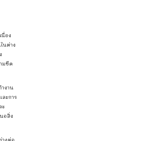
นื่อง
นในต่าง
ง
้ามขีด
าทำงาน
นและการ
ละ
นอสิ่ง
ย่างต่อ