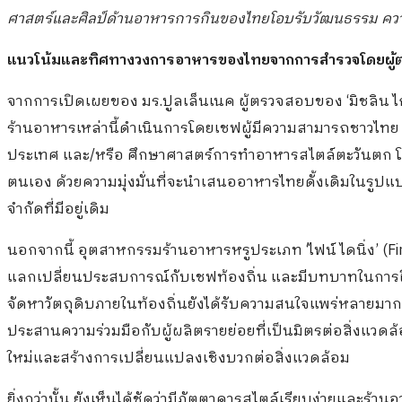
ศาสตร์และศิลป์ด้านอาหารการกินของไทยโอบรับวัฒนธรรม ความท
แนวโน้มและทิศทางวงการอาหารของไทยจากการสำรวจโดยผู้ต
จากการเปิดเผยของ มร.ปูลเล็นเนค ผู้ตรวจสอบของ ‘มิชลิน ไกด
ร้านอาหารเหล่านี้ดำเนินการโดยเชฟผู้มีความสามารถชาวไทย 
ประเทศ และ/หรือ ศึกษาศาสตร์การทำอาหารสไตล์ตะวันตก โดยเช
ตนเอง ด้วยความมุ่งมั่นที่จะนำเสนออาหารไทยดั้งเดิมในรูปแบ
จำกัดที่มีอยู่เดิม
นอกจากนี้ อุตสาหกรรมร้านอาหารหรูประเภท ‘ไฟน์ ไดนิ่ง’ (Fi
แลกเปลี่ยนประสบการณ์กับเชฟท้องถิ่น และมีบทบาทในการฝึกฝ
จัดหาวัตถุดิบภายในท้องถิ่นยังได้รับความสนใจแพร่หลายมากข
ประสานความร่วมมือกับผู้ผลิตรายย่อยที่เป็นมิตรต่อสิ่งแวดล้
ใหม่และสร้างการเปลี่ยนแปลงเชิงบวกต่อสิ่งแวดล้อม
ยิ่งกว่านั้น ยังเห็นได้ชัดว่ามีภัตตาคารสไตล์เรียบง่ายและร