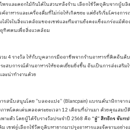
นไพรและดอกไม้กินได้ในสวนหลังร้าน เลือกใช้วัตถุดิบจากผู้ผลิต
าหารและเครื่องดื่มที่ไม่ก่อให้เกิดขยะ แต่ยังริเริ่มโครงการเพ
ามใส่ใจในสิ่งแวดล้อมของเชฟและทีมงานยังคงแข็งแกร่งแม้ต้อง
อุทิศตนเพื่อสิ่งแวดล้อม
ม 4 รางวัล ให้กับบุคลากรมืออาชีพจากร้านอาหารที่ติดอันดับใ
สบการณ์ด้านอาหารให้ยอดเยี่ยมยิ่งขึ้น อันเป็นการส่งเสริม
และน่าทำงานด้วย
รับการสนับสนุนโดย “บลองแปง” (Blancpain) แบรนด์นาฬิกาจาก
ักยภาพโดดเด่นตลอดระยะเวลา 12 เดือนที่ผ่านมา ด้วยคุณสมบั
ะตัว โดยผู้ได้รับรางวัลประจำปี 2568 คือ
“
อู๋
”
สิทธิกร จันทป
ม เชฟอู๋เลือกใช้วัตถุดิบหายากมาปรุงอาหารและจัดจานอย่าง