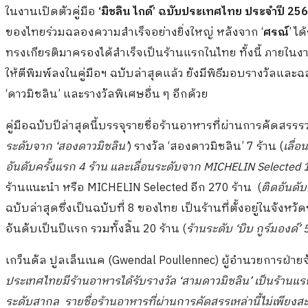
ในงานเปิดตัวคู่มือ
‘มิชลิน ไกด์’ ฉบับประเทศไทย ประจำปี 25
ของไทยร่วมฉลองความสำเร็จอย่างยิ่งใหญ่ หลังจาก ‘
ศรณ์
’ ไ
ทรงเกียรติมาครองได้สำเร็จเป็นร้านแรกในไทย ทั้งนี้ ภายใ
ให้ตีพิมพ์ลงในคู่มือฯ ฉบับล่าสุดแล้ว ยังมีพิธีมอบรางวัลแล
‘ดาวมิชลิน’ และรางวัลพิเศษอื่น ๆ อีกด้วย
คู่มือฉบับปีล่าสุดนี้บรรจุรายชื่อร้านอาหารที่ผ่านการคัดสรรรวม
ระดับจาก
‘สอง
ดาวมิชลิน
’
) รางวัล ‘สองดาวมิชลิน’ 7 ร้าน (
เลื่
อันดับครั้งแรก
4
ร้าน และเลื่อนระดับจาก
MICHELIN Selected 
ร้านแนะนำ หรือ MICHELIN Selected อีก 270 ร้าน
(
ติดอันดั
ฉบับล่าสุดซึ่งเป็นฉบับที่ 8 ของไทย เป็นร้านที่ตั้งอยู่ในจังห
อันดับเป็นปีแรก รวมทั้งสิ้น 20 ร้าน (
ร้านระดับ
‘
บิบ กูร์มองด์
’
เกว็นดัล ปูลเล็นเนค (Gwendal Poullennec) ผู้อำนวยการฝ่ายจัด
ประเทศไทยมีร้านอาหารได้รับรางวัล
‘สาม
ดาวมิชลิน
’
เป็นร้านแร
ระดับสากล
รายชื่อร้านอาหารที่ผ่านการคัดสรรเหล่านี้ไม่เพี