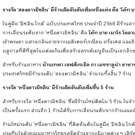
รางวัล
‘สอง
ดาวมิชลิน
’
มีร้านติดอันดับเพิ่มหนึ่งแห่ง
คือ
‘
โค้ท
บ
ในคู่มือ
‘
มิชลิน ไกด์’ ฉบับประเทศไทย ประจำปี 2568 มีร้านอาหา
การเลื่อนระดับจาก ‘หนึ่งดาวมิชลิน’ คือ
โค้ท
บาย
เมาโร
โคลา
เจ้าพระยา ผสานกลิ่นอายจากเมดิเตอร์เรเนียน ฝรั่งเศส และอ
ฤดูกาลที่ดีที่สุดในแต่ละวันเพื่อสร้างสรรค์เมนูอันเป็นเอกลัก
สำหรับร้านอาหาร
บ้านเทพา
เชฟส์เทเบิล
กา
เมซซาลูน่า
อาหา
ประเทศไทยมีร้านระดับ ‘สองดาวมิชลิน’ จำนวนทั้งสิ้น 7 ร้าน
รางวัล
‘
หนึ่ง
ดาวมิชลิน
’
มีร้านติดอันดับเพิ่มขึ้น
5
ร้าน
สำหรับรางวัล ‘หนึ่งดาวมิชลิน’ ซึ่งมีร้านใหม่ติดโผ 5 ร้าน ในจ
เป็นครั้งแรก ส่วนอีก 1 ร้านได้รับการเลื่อนระดับจากร้านแน
ร้านใหม่ระดับ ‘หนึ่งดาวมิชลิน’ ที่ติดอันดับในคู่มือ ‘มิชลิน ไ
ประทับใจด้วยเมนูอาหารไทยรสจัดจ้านจากภูมิภาคต่าง ๆ เสิ