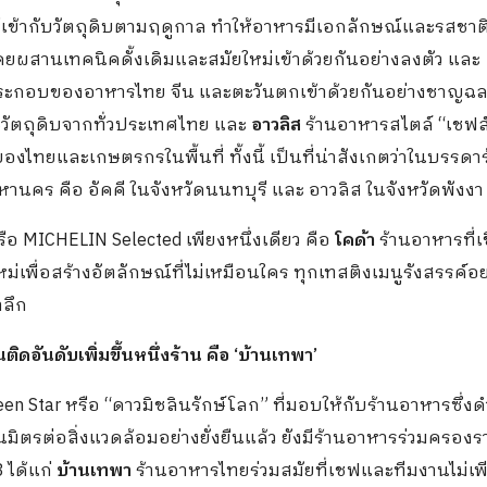
้เข้ากับวัตถุดิบตามฤดูกาล ทำให้อาหารมีเอกลักษณ์และรสชาติท
ยผสานเทคนิคดั้งเดิมและสมัยใหม่เข้าด้วยกันอย่างลงตัว และ
ระกอบของอาหารไทย จีน และตะวันตกเข้าด้วยกันอย่างชาญฉ
ะวัตถุดิบจากทั่วประเทศไทย และ
อาวลิส
ร้านอาหารสไตล์ “เชฟส
งไทยและเกษตรกรในพื้นที่ ทั้งนี้ เป็นที่น่าสังเกตว่าในบรรดาร
พมหานคร คือ อัคคี ในจังหวัดนนทบุรี และ อาวลิส ในจังหวัดพังงา
หรือ MICHELIN Selected เพียงหนึ่งเดียว คือ
โคด้า
ร้านอาหารที่เ
ื่อสร้างอัตลักษณ์ที่ไม่เหมือนใคร ทุกเทสติงเมนูรังสรรค์อย
ำลึก
นติดอันดับเพิ่ม
ขึ้นหนึ่ง
ร้าน
คือ
‘
บ้านเทพา
’
n Star หรือ “ดาวมิชลินรักษ์โลก” ที่มอบให้กับร้านอาหารซึ่งด
ตรต่อสิ่งแวดล้อมอย่างยั่งยืนแล้ว ยังมีร้านอาหารร่วมครองราง
 ได้แก่
บ้านเทพา
ร้านอาหารไทยร่วมสมัยที่เชฟและทีมงานไม่เพ