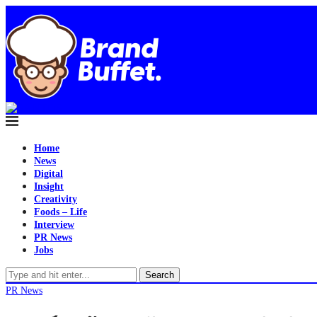
Home
News
Digital
Insight
Creativity
Foods – Life
Interview
PR News
Jobs
Search
PR News