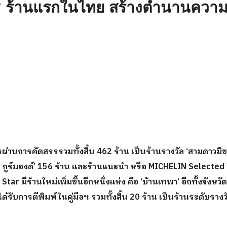
ิน’ ร้านแรกในไทย สร้างตำนานควา
ผ่านการคัดสรรรวมทั้งสิ้น
462
ร้าน เป็นร้านรางวัล
‘สาม
ดาวมิช
 กูร์มองด์
’ 156
ร้าน และร้านแนะนำ หรือ
MICHELIN Selected
 Star
มีร้านใหม่
เพิ่มขึ้นอีก
หนึ่งแห่ง
คือ
‘
บ้านเทพา
’ อีกทั้ง
จังหวัด
ได้รับการตีพิมพ์ในคู่มือฯ
รวมทั้งสิ้น
20
ร้าน เป็นร้านระดับรางว