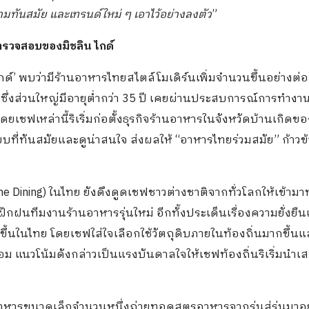
ันสมัย และเทรนด์ใหม่ ๆ เอาไว้อย่างลงตัว
”
รวจสอบของมิชลิน ไกด์
์’ พบว่ามีร้านอาหารไทยสไตล์โมเดิร์นเพิ่มจำนวนขึ้นอย่างต่อเ
ซึ่งส่วนใหญ่มีอายุต่ำกว่า 35 ปี เคยผ่านประสบการณ์การทำงา
ฟเหล่านี้ริเริ่มก่อตั้งธุรกิจร้านอาหารในจังหวัดบ้านเกิดขอ
บที่ทันสมัยและดูน่าสนใจ ส่งผลให้ “อาหารไทยร่วมสมัย” ก้าวข
ne Dining) ในไทย ยังดึงดูดเชฟชาวต่างชาติจากทั่วโลกให้เข้าม
นทีมงานร้านอาหารรุ่นใหม่ อีกทั้งประเด็นเรื่องความยั่งยื
ึ้นในไทย โดยเชฟใส่ใจเลือกใช้วัตถุดิบภายในท้องถิ่นมากขึ้นแ
อม แนวโน้มดังกล่าวเป็นแรงบันดาลใจให้เชฟท้องถิ่นริเริ่มนำเส
้านอาหารขนาดเล็กจำนวนหนึ่งถ่ายทอดสูตรอาหารจากรุ่นสู่รุ่นมาอ