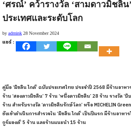
‘ศรณ์’ คว้ารางวัล ‘สามดาวมิชล
ประเทศและระดับโลก
by
admink
28 November 2024
แชร์ :
คู่มือ
‘
มิชลิน ไกด์
’ ฉบับ
ประเทศไทย
ประจำปี
2568
มีร้านอาหาร
ร้าน
‘สอง
ดาวมิชลิน
’ 7
ร้าน
‘หนึ่ง
ดาวมิชลิน
’ 28
ร้าน
รางวัล
‘
บิบ
ร้าน
สำหรับรางวัล
‘
ดาวมิชลินรักษ์โลก
’
หรือ
MICHELIN Green
ยังเข้าดำเนินการสำรวจใน
‘
มิชลิน ไกด์
’
เป็นปีแรก มีร้านอาหาร
กูร์มองด์
’ 5
ร้าน
และร้านแนะนำ
15
ร้าน