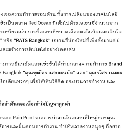
องเจอความท้าทายรอบด้าน ทั้งการเปลี่ยนของเทคโนโลยี
ังเป็นตลาด Red Ocean ที่เต็มไปด้วยเอเยนซี่จำนวนมาก
งเหนียวแน่น การที่เอเยนซี่ขนาดเล็กจะแจ้งเกิดและเติบโต
”
หรือ
“RATS Bangkok”
เอเยนซี่น้องใหม่ที่เพิ่งตั้งมาแค่ 6
ละสร้างการเติบโตได้อย่างโดดเด่น
ok สามารถยืนหยัดและแข่งขันได้ท่ามกลางความท้าทาย
Brand
TS Bangkok
“คุณพุฒิกร แสะอะหมัด”
และ
“คุณรวิสรา
เมฆะ
างไอเดียแหวกๆ เพื่อให้เห็นวิธีคิด กระบวนการทำงาน และ
 ที่กล้าตัวเลอะเพื่อเข้าใจปัญหาลูกค้า
การเจอ Pain Point จากการทำงานในเอเยนซี่ใหญ่ของคุณ
งวิธีการและขั้นตอนการทำงาน ทำให้พลาดงานสนุกๆ ที่อยาก