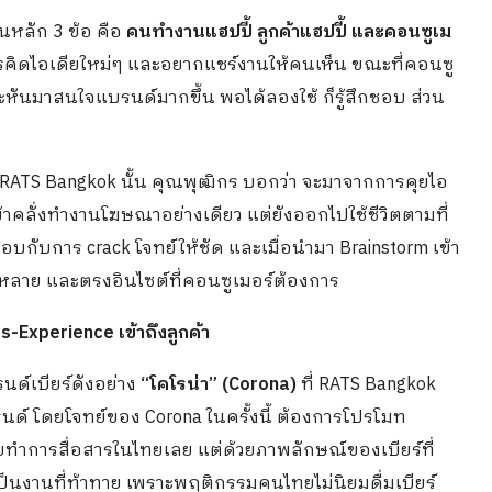
บนหลัก 3 ข้อ คือ
คนทำงานแฮปปี้ ลูกค้าแฮปปี้ และคอนซูเม
ิดไอเดียใหม่ๆ และอยากแชร์งานให้คนเห็น ขณะที่คอนซู
หันมาสนใจแบรนด์มากขึ้น พอได้ลองใช้ ก็รู้สึกชอบ ส่วน
บ RATS Bangkok นั้น คุณพุฒิกร บอกว่า จะมาจากการคุยไอ
้าคลั่งทำงานโฆษณาอย่างเดียว แต่ยังออกไปใช้ชีวิตตามที่
อบกับการ crack โจทย์ให้ชัด และเมื่อนำมา Brainstorm เข้า
หลาย และตรงอินไซต์ที่คอนซูเมอร์ต้องการ
-Experience เข้าถึงลูกค้า
รนด์เบียร์ดังอย่าง
“โคโรน่า” (Corona)
ที่ RATS Bangkok
รนด์ โดยโจทย์ของ Corona ในครั้งนี้ ต้องการโปรโมท
คยทำการสื่อสารในไทยเลย แต่ด้วยภาพลักษณ์ของเบียร์ที่
ป็นงานที่ท้าทาย เพราะพฤติกรรมคนไทยไม่นิยมดื่มเบียร์