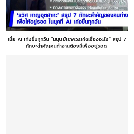
เมื่อ AI เก่งขึ้นทุกวัน “มนุษย์เราควรเก่งเรื่องอะไร” สรุป 7
ทักษะสำคัญคนทำงานต้องมีเพื่ออยู่รอด