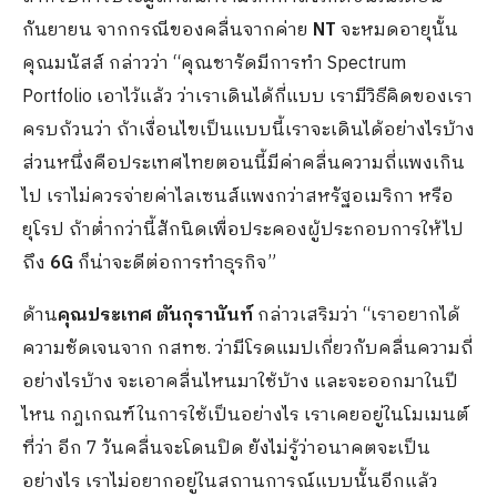
กันยายน จากกรณีของคลื่นจากค่าย
NT
จะหมดอายุนั้น
คุณมนัสส์ กล่าวว่า “คุณชารัดมีการทำ Spectrum
Portfolio เอาไว้แล้ว ว่าเราเดินได้กี่แบบ เรามีวิธีคิดของเรา
ครบถ้วนว่า ถ้าเงื่อนไขเป็นแบบนี้เราจะเดินได้อย่างไรบ้าง
ส่วนหนึ่งคือประเทศไทยตอนนี้มีค่าคลื่นความถี่แพงเกิน
ไป เราไม่ควรจ่ายค่าไลเซนส์แพงกว่าสหรัฐอเมริกา หรือ
ยุโรป ถ้าต่ำกว่านี้สักนิดเพื่อประคองผู้ประกอบการให้ไป
ถึง
6G
ก็น่าจะดีต่อการทำธุรกิจ”
ด้าน
คุณประเทศ ตันกุรานันท์
กล่าวเสริมว่า “เราอยากได้
ความชัดเจนจาก กสทช. ว่ามีโรดแมปเกี่ยวกับคลื่นความถี่
อย่างไรบ้าง จะเอาคลื่นไหนมาใช้บ้าง และจะออกมาในปี
ไหน กฎเกณฑ์ในการใช้เป็นอย่างไร เราเคยอยู่ในโมเมนต์
ที่ว่า อีก 7 วันคลื่นจะโดนปิด ยังไม่รู้ว่าอนาคตจะเป็น
อย่างไร เราไม่อยากอยู่ในสถานการณ์แบบนั้นอีกแล้ว