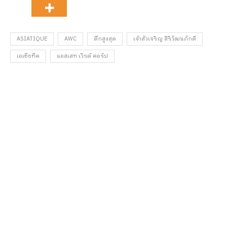
ASIATIQUE
AWC
ตึกสูงสุด
เจ้าสัวเจริญ สิริวัฒนภักดี
เอเชียทีค
แอสเสท เวิรด์ คอร์ป