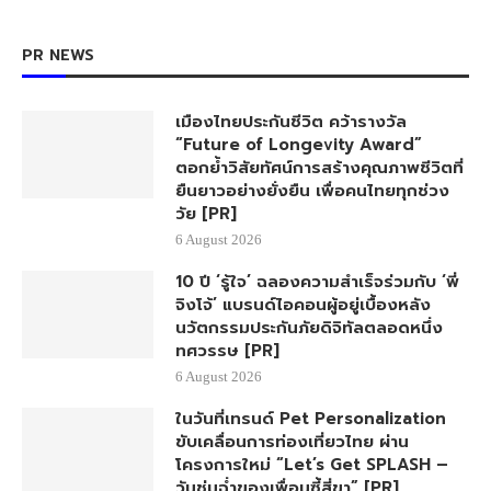
PR NEWS
เมืองไทยประกันชีวิต คว้ารางวัล
“Future of Longevity Award”
ตอกย้ำวิสัยทัศน์การสร้างคุณภาพชีวิตที่
ยืนยาวอย่างยั่งยืน เพื่อคนไทยทุกช่วง
วัย [PR]
6 August 2026
10 ปี ‘รู้ใจ’ ฉลองความสำเร็จร่วมกับ ‘พี่
จิงโจ้’ แบรนด์ไอคอนผู้อยู่เบื้องหลัง
นวัตกรรมประกันภัยดิจิทัลตลอดหนึ่ง
ทศวรรษ [PR]
6 August 2026
ในวันที่เทรนด์ Pet Personalization
ขับเคลื่อนการท่องเที่ยวไทย ผ่าน
โครงการใหม่ “Let’s Get SPLASH –
วันชุ่มฉ่ำของเพื่อนซี้สี่ขา” [PR]