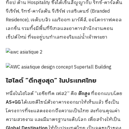
ท็อป ด้าน Hospitality ซึ่งได้เซ็นสัญญากับ ริทซ์-คาร์ลตัน
รีเซิร์ฟ, ริทซ์-คาร์ลตัน รีเซิร์ฟ เรสซิเดนซ์ (Branded
Residence), เจดับบลิว แมริออท มาร์คีส์, ออโตกราฟคอล
เลกชั่น รวมทั้งมีพื้นที่รีเทลและอาคารสำนักงานคอน
เซ็ปต์ใหม่ ที่จะอยู่บนทำเลทองริมแม่น้ำเจ้าพระยา
ไฮไลต์ “ตึกสูงสุด” ในประเทศไทย
หนึ่งในไฮไลต์ “เอชียทีค เฟส2” คือ
ตึกสูง
ที่ออกแบบโดย
AS+GG
ได้เผยดีไซน์ตัวอาคารออกมาให้เห็นแล้ว ซึ่งเป็น
โครงการที่จะแสดงออกถึงความเป็นไทย สะท้อนคุณค่า
ความสวยงาม และมีมาตรฐานระดับโลก เพื่อสร้างให้เป็น
Global Destination
ให้กับประเทศไทย เป็นจุดชมวิวของ