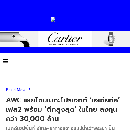
Brand Move !!
AWC เผยโฉมเมกะโปรเจกต์ ‘เอเชียทีค’
เฟส2 พร้อม ‘ตึกสูงสุด’ ในไทย ลงทุน
กว่า 30,000 ล้าน
เปิดดีไซน์พื้นที่ 'รีเทล-อาคารสูง' ริมแม่น้ำเจ้าพระยา ปั้น