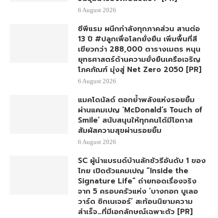
6 August 2026
ซีพีแรม ผนึกกำลังทุกภาคส่วน สานต่อ
13 ปี #ปลูกเพื่อโลกยั่งยืน เพิ่มพื้นที่สี
เขียวกว่า 288,000 ตารางเมตร หนุน
ยุทธศาสตร์ด้านความยั่งยืนเครือเจริญ
โภคภัณฑ์ มุ่งสู่ Net Zero 2050 [PR]
6 August 2026
แมคโดนัลด์ ตอกย้ำพลังแห่งรอยยิ้ม
ผ่านแคมเปญ ‘McDonald’s Touch of
Smile’ สนับสนุนให้ทุกคนได้มีโอกาส
สัมผัสความสุขผ่านรอยยิ้ม
6 August 2026
SC ผู้นำแบรนด์บ้านลักชัวรีอันดับ 1 ของ
ไทย เปิดตัวแคมเปญ “Inside the
Signature Life” ถ่ายทอดเรื่องจริง
จาก 5 ครอบครัวแห่ง ‘บางกอก บูเลอ
วาร์ด ซิกเนเจอร์’ สะท้อนนิยามความ
สำเร็จ…ที่มีเอกลักษณ์เฉพาะตัว [PR]