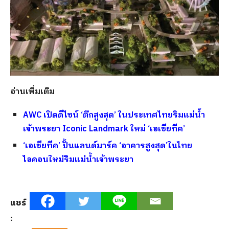
อ่านเพิ่มเติม
AWC เปิดดีไซน์ ‘ตึกสูงสุด’ ในประเทศไทยริมแม่น้ำ
เจ้าพระยา Iconic Landmark ใหม่ ‘เอเชียทีค’
‘เอเชียทีค’ ปั้นแลนด์มาร์ค ‘อาคารสูงสุด’ในไทย
ไอคอนใหม่ริมแม่น้ำเจ้าพระยา
แชร์
: