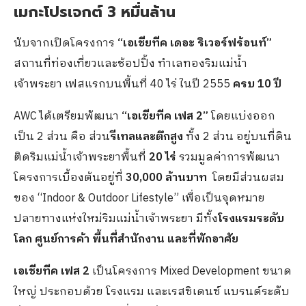
เมกะโปรเจกต์ 3 หมื่นล้าน
นับจากเปิดโครงการ
“เอเชียทีค เดอะ ริเวอร์ฟร้อนท์”
สถานที่ท่องเที่ยวและช้อปปิ้ง ทำเลทองริมแม่น้ำ
เจ้าพระยา เฟสแรกบนพื้นที่ 40 ไร่ ในปี 2555
ครบ 10 ปี
AWC ได้เตรียมพัฒนา
“เอเชียทีค เฟส 2”
โดยแบ่งออก
เป็น 2 ส่วน คือ ส่วน
รีเทลและตึกสูง
ทั้ง 2 ส่วน อยู่บนที่ดิน
ติดริมแม่น้ำเจ้าพระยาพื้นที่
20
ไร่
รวมมูลค่าการพัฒนา
โครงการเบื้องต้นอยู่ที่
30,000 ล้านบาท
โดยมีส่วนผสม
ของ “Indoor & Outdoor Lifestyle” เพื่อเป็นจุดหมาย
ปลายทางแห่งใหม่ริมแม่น้ำเจ้าพระยา มีทั้ง
โรงแรมระดับ
โลก ศูนย์การค้า พื้นที่สำนักงาน และที่พักอาศัย
เอเชียทีค เฟส 2
เป็นโครงการ Mixed Development ขนาด
ใหญ่ ประกอบด้วย โรงแรม และเรสซิเดนซ์ แบรนด์ระดับ