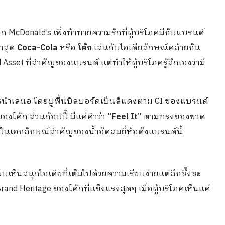
McDonald’s เพิ่งท้าทายความรักที่ผู้บริโภคมีกับแบรนด์
าสุด
Coca-Cola
หรือ
โค้ก
เล่นกับไอเดียลักษณ์คล้ายกัน
d Asset ที่สำคัญของแบรนด์ แต่ทำให้ผู้บริโภครู้สึกเองว่ามี
การนำเสนอ โดยปูพื้นบิลบอร์ดเป็นสีแดงตาม CI ของแบรนด์
องโค้ก ส่วนก้อปปี้ มีแค่คำว่า
“Feel It”
ตามทรงของขวด
่งเป็นเอกลักษณ์สำคัญของน้ำอัดลมยี่ห้อดังแบรนด์นี้
ู้พบเห็นสนุกไอเดียที่เต็มไปด้วยความเรียบง่ายแต่ลึกซึ้งซะ
and Heritage ของโค้กที่แข็งแรงสุดๆ เมื่อผู้บริโภคเห็นแค่