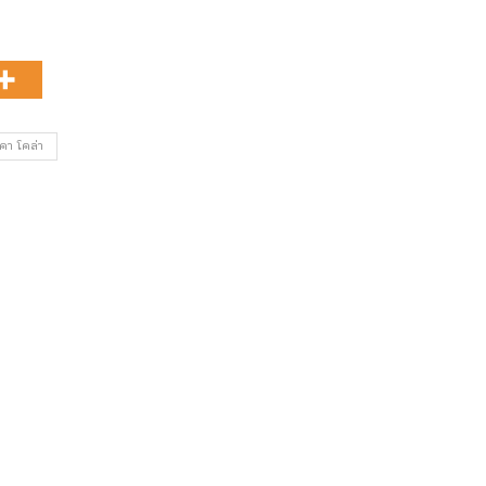
คา โคล่า