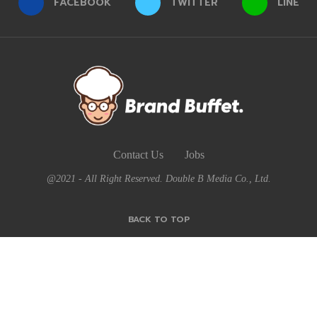
FACEBOOK
TWITTER
LINE
Contact Us
Jobs
@2021 - All Right Reserved. Double B Media Co., Ltd.
BACK TO TOP