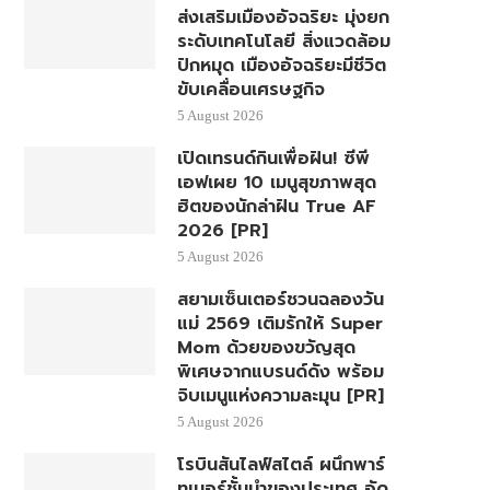
ส่งเสริมเมืองอัจฉริยะ มุ่งยก
ระดับเทคโนโลยี สิ่งแวดล้อม
ปักหมุด เมืองอัจฉริยะมีชีวิต
ขับเคลื่อนเศรษฐกิจ
5 August 2026
เปิดเทรนด์กินเพื่อฝัน! ซีพี
เอฟเผย 10 เมนูสุขภาพสุด
ฮิตของนักล่าฝัน True AF
2026 [PR]
5 August 2026
สยามเซ็นเตอร์ชวนฉลองวัน
แม่ 2569 เติมรักให้ Super
Mom ด้วยของขวัญสุด
พิเศษจากแบรนด์ดัง พร้อม
จิบเมนูแห่งความละมุน [PR]
5 August 2026
โรบินสันไลฟ์สไตล์ ผนึกพาร์
ทเนอร์ชั้นนำของประเทศ อัด