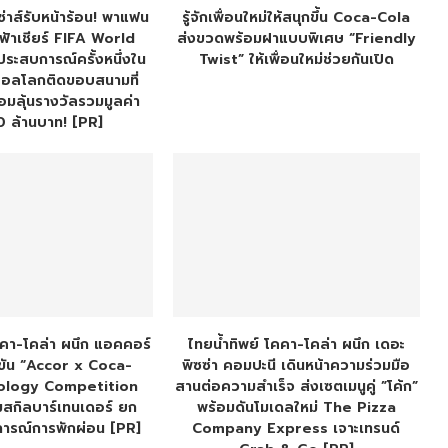
ลซ่าส์รับหน้าร้อน! พาแฟน
รู้จักเพื่อนใหม่ให้สนุกขึ้น Coca-Cola
้าเชียร์ FIFA World
ส่งขวดพร้อมฝาแบบพิเศษ “Friendly
ระสบการณ์ครั้งหนึ่งใน
Twist” ให้เพื่อนใหม่ช่วยกันเปิด
บอลโลกติดขอบสนามที่
อมลุ้นรางวัลรวมมูลค่า
0 ล้านบาท! [PR]
คคา-โคล่า ผนึก แอคคอร์
ไทยน้ำทิพย์ โคคา-โคล่า ผนึก เดอะ
งขัน “Accor x Coca-
พิซซ่า คอมปะนี เดินหน้าความร่วมมือ
ology Competition
สานต่อความสำเร็จ ส่งเซตเมนูคู่ ”โค้ก”
มสกิลบาร์เทนเดอร์ ยก
พร้อมดันโมเดลใหม่ The Pizza
ารณ์การพักผ่อน [PR]
Company Express เจาะเทรนด์