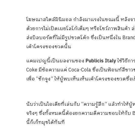
โฆษณาสไตล์มินิมอล กำลังมาแรงในขณะนี้ หลังจาก 
ด้วยการไม่เปิดเผยโลโก้เต็มๆ หรือโชว์ภาพสินค้า ล่
ส่งบิลบอร์ดที่ไม่มีรูปขวดโค้ก ซึ่งเป็นหนึ่งใน Bran
เค้าโครงของขวดนั้น
แคมเปญนี้เป็นผลงานของ
Publicis Italy
ใช้วิธี
Coke มีข้อความแค่ Coca-Cola ซึ่งเป็นฟ้อนท์สีขาวข
เพื่อ “ชักจูง” ให้ผู้พบเห็นเห็นเค้าโครงของขวดซึ
นับว่าเป็นไอเดียที่เล่นกับ “ความรู้สึก” แล้วทำให้ผ
จริงๆ ซึ่งทั้งหมดนี้ต้องยกความดีความชอบให้กับ Br
นี้ก็เก็ทมุขได้ทันที