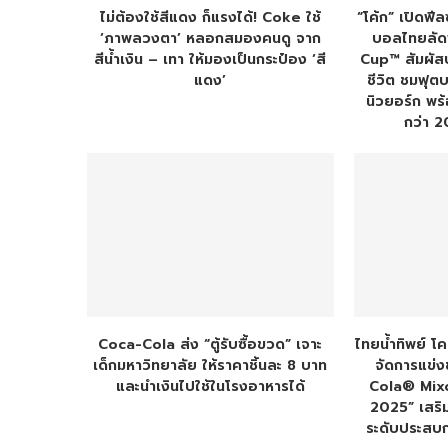
ไม่ต้องใช้สีแดง ก็แรงได้! Coke ใช้
“โค้ก” เปิดฟี
‘ภาพลวงตา’ หลอกสมองคนดู จาก
บอลไทยลัดฟ
สีน้ำเงิน – เทา ให้มองเป็นกระป๋อง ‘สี
Cup™ สัมผัสป
แดง’
ชีวิต ชมฟุต
นิวยอร์ก พร้
กว่า 2
Coca-Cola ส่ง “ตู้รับซื้อขวด” เจาะ
ไทยน้ำทิพย์ โ
เด็กมหาวิทยาลัย ให้ราคาชิ้นละ 8 บาท
จัดการแข่
และนำเงินไปใช้ในโรงอาหารได้
Cola® Mix
2025” เสริ
ระดับประสบก