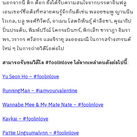
นอกจากนี้ ติ๊ก ต็อก ยังได้รับความสนใจจากบรรดาอินฟลู
เอนเซอร์ชื่อดังที่หลายคนรู้จักกันดีเช่น พลอยชมพู ญานนีน
ไวเกล
,
บลู พงศ์ทิวัตถ์
,
อาเมน โสตถิพันธุ์ คำลือชา
,
คุณาธิป
ปิ่นประดับ
,
พิมพ์ปวีณ์ โคกระบินทร์
,
พิกเล็ท ชาราฎา อิมรา
พร
,
วรากร ศวัสกร และจิรายุ ละอองมณี ในการสร้างเทรนด์
ใหม่ ๆ ในการถ่ายวิดีโอต่อไป
สามารถรับชมวิดีโอ
#foolinlove
ได้จากเหล่าคนดังต่อไปนี้
:
Yu Seon Ho – #foolinlove
RunningMan – #iamyourvalentine
Wannabe Mee & My Mate Nate – #foolinlove
Kaykai – #foolinlove
Pattie Ungsumalynn – #foolinlove