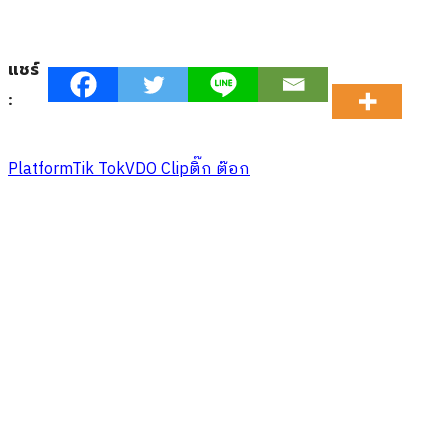
แชร์
:
Platform
Tik Tok
VDO Clip
ติ๊ก ต๊อก