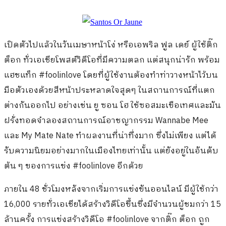
เปิดตัวไปแล้วในวันเมษาหน้าโง่ หรือเอพริล ฟูล เดย์ ผู้ใช้ติ๊ก
ต็อก ทั่วเอเชียโพสต์วิดีโอที่มีความตลก แต่สนุกน่ารัก พร้อม
แฮชแท็ก #foolinlove โดยที่ผู้ใช้งานต้องทำท่าวางหน้าไว้บน
มือตัวเองด้วยสีหน้าประหลาดใจสุดๆ ในสถานการณ์ที่แตก
ต่างกันออกไป อย่างเช่น ยู ซอน โฮ ใช้ซอสมะเขือเทศและมัน
ฝรั่งทอดจำลองสถานการณ์อาชญากรรม Wannabe Mee
และ My Mate Nate ทำผลงานที่น่าทึ่งมาก ซึ่งไม่เพียง แต่ได้
รับความนิยมอย่างมากในเมืองไทยเท่านั้น แต่ยังอยู่ในอันดับ
ต้น ๆ ของการแข่ง #foolinlove อีกด้วย
ภายใน 48 ชั่วโมงหลังจากเริ่มการแข่งขันออนไลน์ มีผู้ใช้กว่า
16,000 รายทั่วเอเชียได้สร้างวิดีโอขึ้นซึ่งมีจำนวนผู้ชมกว่า 15
ล้านครั้ง การแข่งสร้างวิดีโอ #foolinlove จากติ๊ก ต็อก ถูก