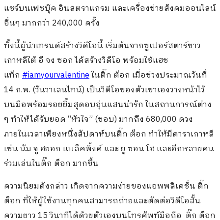
แชร์บนเฟซบุ๊ค อินสตราแกรม และเครื่องข่ายสังคมออนไลน์
อื่นๆ มากกว่า 240,000 ครั้ง
ทั้งนี้ผู้นำเทรนด์สร้างวิดีโอนี้ เริ่มต้นจากซูเปอร์สตาร์ชาว
เกาหลีใต้ อี จง ซอก ได้สร้างวิดีโอ พร้อมใช้แฮช
แท็ก
#iamyourvalentine
ในติ๊ก ต็อก เมื่อช่วงประมาณวันที่
14 ก.พ. (วันวาเลนไทน์) เป็นวิดีโอของตัวเขาเองวางหน้าไว้
บนมือพร้อมรอยยิ้มสุดอบอุ่นแสนน่ารัก ในสถานการณ์ต่าง
ๆ ทำให้ได้รับยอด “หัวใจ” (ชอบ) มากถึง 680,000 ดวง
ภายในเวลาเพียงหนึ่งสัปดาห์บนติ๊ก ต็อก ทำให้มีดาราเกาหลี
เช่น นัม จู ฮยอก แบล็คพิ้งค์ และ ยู ซอน โฮ และอีกหลายคน
ร่วมเล่นในติ๊ก ต็อก มากขึ้น
ความนิยมดังกล่าว เกิดจากความง่ายของแอพพลิเคชั่น ติ๊ก
ต็อก ที่ให้ผู้ใช้งานทุกคนสามารถถ่ายและตัดต่อวิดีโอสั้น
ความยาว 15 วินาทีได้ด้วยตัวเองบนโทรศัพท์มือถือ ติ๊ก ต็อก