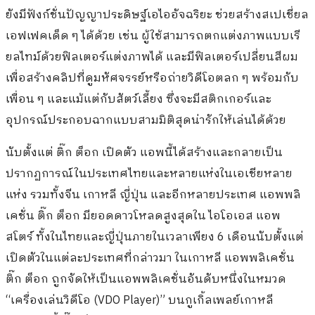
ยังมีฟังก์ชั่นปัญญาประดิษฐ์เอไออัจฉริยะ ช่วยสร้างสเปเชี่ยล
เอฟเฟคเด็ด ๆ ได้ด้วย เช่น ผู้ใช้สามารถตกแต่งภาพแบบเรี
ยลไทม์ด้วยฟิลเตอร์แต่งภาพได้ และมีฟิลเตอร์เปลี่ยนสีผม
เพื่อสร้างคลิปที่ดูมหัศจรรย์หรือถ่ายวิดีโอตลก ๆ พร้อมกับ
เพื่อน ๆ และแม้แต่กับสัตว์เลี้ยง ซึ่งจะมีสติกเกอร์และ
อุปกรณ์ประกอบฉากแบบสามมิติสุดน่ารักให้เล่นได้ด้วย
นับตั้งแต่ ติ๊ก ต็อก เปิดตัว แอพนี้ได้สร้างและกลายเป็น
ปรากฏการณ์ในประเทศไทยและหลายแห่งในเอเชียหลาย
แห่ง รวมทั้งจีน เกาหลี ญี่ปุ่น และอีกหลายประเทศ แอพพลิ
เคชั่น ติ๊ก ต็อก มียอดดาวโหลดสูงสุดใน ไอโอเอส แอพ
สโตร์ ทั้งในไทยและญี่ปุ่นภายในเวลาเพียง 6 เดือนนับตั้งแต่
เปิดตัวในแต่ละประเทศที่กล่าวมา ในเกาหลี แอพพลิเคชั่น
ติ๊ก ต็อก ถูกจัดให้เป็นแอพพลิเคชั่นอันดับหนึ่งในหมวด
“เครื่องเล่นวิดีโอ (VDO Player)” บนกูเกิ้ลเพลย์เกาหลี