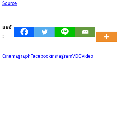
Source
แชร์
:
Cinemagraph
Facebook
instagram
VDO
Video