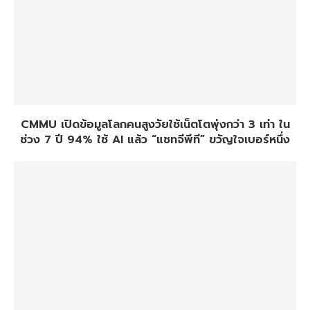
CMMU เปิดข้อมูลโลกคนสูงวัยใช้เน็ตโตพุ่งกว่า 3 เท่า ใน
ช่วง 7 ปี 94% ใช้ AI แล้ว “แชทจีพีที” ขวัญใจเบอร์หนึ่ง