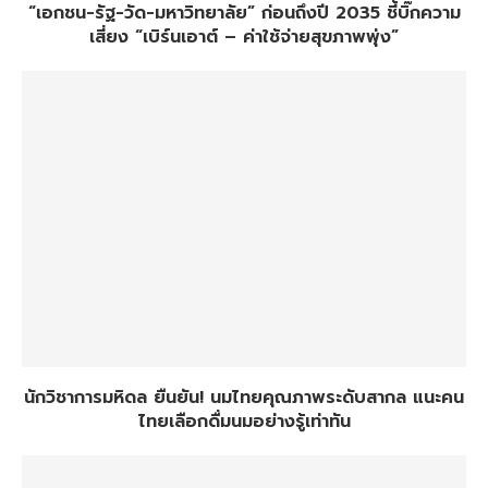
“เอกชน-รัฐ-วัด-มหาวิทยาลัย” ก่อนถึงปี 2035 ชี้บิ๊กความ
เสี่ยง “เบิร์นเอาต์ – ค่าใช้จ่ายสุขภาพพุ่ง”
นักวิชาการมหิดล ยืนยัน! นมไทยคุณภาพระดับสากล แนะคน
ไทยเลือกดื่มนมอย่างรู้เท่าทัน