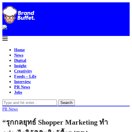
Home
News
Digital
Insight
Creativity
Foods – Life
Interview
PR News
Jobs
Search
PR News
“รุกกลยุทธ์ Shopper Marketing ทำ