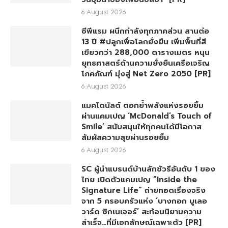
6 August 2026
ซีพีแรม ผนึกกำลังทุกภาคส่วน สานต่อ
13 ปี #ปลูกเพื่อโลกยั่งยืน เพิ่มพื้นที่สี
เขียวกว่า 288,000 ตารางเมตร หนุน
ยุทธศาสตร์ด้านความยั่งยืนเครือเจริญ
โภคภัณฑ์ มุ่งสู่ Net Zero 2050 [PR]
6 August 2026
แมคโดนัลด์ ตอกย้ำพลังแห่งรอยยิ้ม
ผ่านแคมเปญ ‘McDonald’s Touch of
Smile’ สนับสนุนให้ทุกคนได้มีโอกาส
สัมผัสความสุขผ่านรอยยิ้ม
6 August 2026
SC ผู้นำแบรนด์บ้านลักชัวรีอันดับ 1 ของ
ไทย เปิดตัวแคมเปญ “Inside the
Signature Life” ถ่ายทอดเรื่องจริง
จาก 5 ครอบครัวแห่ง ‘บางกอก บูเลอ
วาร์ด ซิกเนเจอร์’ สะท้อนนิยามความ
สำเร็จ…ที่มีเอกลักษณ์เฉพาะตัว [PR]