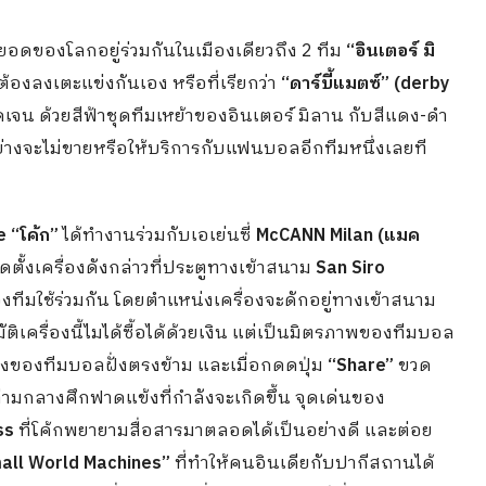
อดของโลกอยู่ร่วมกันในเมืองเดียวถึง 2 ทีม
“อินเตอร์ มิ
ีมต้องลงเตะแข่งกันเอง หรือที่เรียกว่า
“ดาร์บี้แมตซ์” (derby
เจน ด้วยสีฟ้าชุดทีมเหย้าของอินเตอร์ มิลาน กับสีแดง-ดำ
ย่างจะไม่ขายหรือให้บริการกับแฟนบอลอีกทีมหนึ่งเลยที
 “โค้ก”
ได้ทำงานร่วมกับเอเย่นซี่
McCANN Milan (แมค
ิดตั้งเครื่องดังกล่าวที่ประตูทางเข้าสนาม
San Siro
สองทีมใช้ร่วมกัน โดยตำแหน่งเครื่องจะดักอยู่ทางเข้าสนาม
ติเครื่องนี้ไมได้ซื้อได้ด้วยเงิน แต่เป็นมิตรภาพของทีมบอล
ียงของทีมบอลฝั่งตรงข้าม และเมื่อกดดปุ่ม
“Share”
ขวด
ามกลางศึกฟาดแข้งที่กำลังจะเกิดขึ้น จุดเด่นของ
ss
ที่โค้กพยายามสื่อสารมาตลอดได้เป็นอย่างดี และต่อย
all World Machines”
ที่ทำให้คนอินเดียกับปากีสถานได้