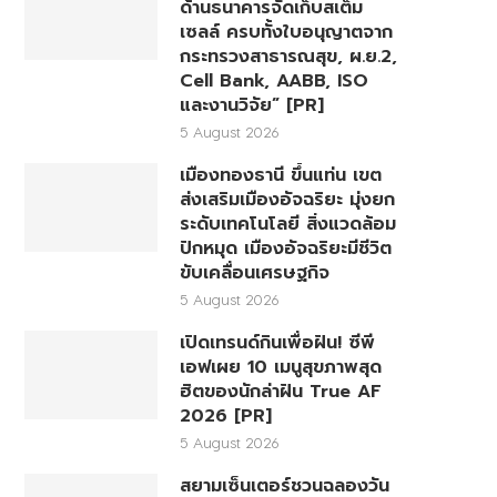
ด้านธนาคารจัดเก็บสเต็ม
เซลล์ ครบทั้งใบอนุญาตจาก
กระทรวงสาธารณสุข, ผ.ย.2,
Cell Bank, AABB, ISO
และงานวิจัย” [PR]
5 August 2026
เมืองทองธานี ขึ้นแท่น เขต
ส่งเสริมเมืองอัจฉริยะ มุ่งยก
ระดับเทคโนโลยี สิ่งแวดล้อม
ปักหมุด เมืองอัจฉริยะมีชีวิต
ขับเคลื่อนเศรษฐกิจ
5 August 2026
เปิดเทรนด์กินเพื่อฝัน! ซีพี
เอฟเผย 10 เมนูสุขภาพสุด
ฮิตของนักล่าฝัน True AF
2026 [PR]
5 August 2026
สยามเซ็นเตอร์ชวนฉลองวัน