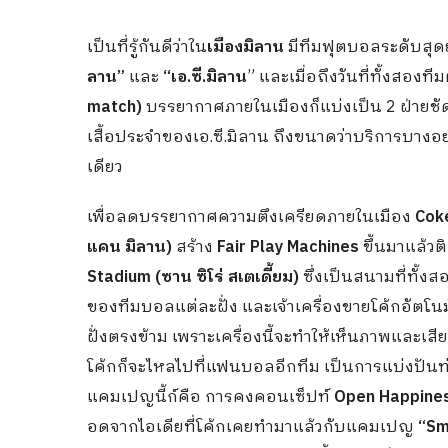
เป็นที่รู้กันดีว่าใน
เมืองมิลาน
มีทีมฟุตบอลระดับสุดย
ลาน”
และ
“เอ.ซี.มิลาน
” และเมื่อถึงวันที่ทั้งสองท
match)
บรรยากาศภายในเมืองก็แบ่งเป็น 2 ฝ่ายชัด
เสื้อประจำของเอ.ซี.มิลาน ถึงขนาดว่าบริการบางอ
เดียว
เพื่อลดบรรยากาศความตึงเครียดภายในเมือง
Coke
แคน มิลาน)
สร้าง
Fair Play Machines
ขึ้นมาแล้วต
Stadium (ซาน ซิโร่ สเตเดี้ยม)
ซึ่งเป็นสนามที่ทั้ง
ของทีมบอลแต่ละฝั่ง และเจ้าเครื่องขายโค้กอัตโนมั
ฝั่งตรงข้าม เพราะเครื่องนี้จะทำให้เห็นภาพและเส
โค้กก็จะไหลไปที่แฟนบอลอีกทีม เป็นการแบ่งปันท่
แคมเปญนี้ก์คือ การคงคอนเซ็ปท์
Open Happine
อดจากไอเดียที่โค้กเคยทำมาแล้วกับแคมเปญ
“Sm