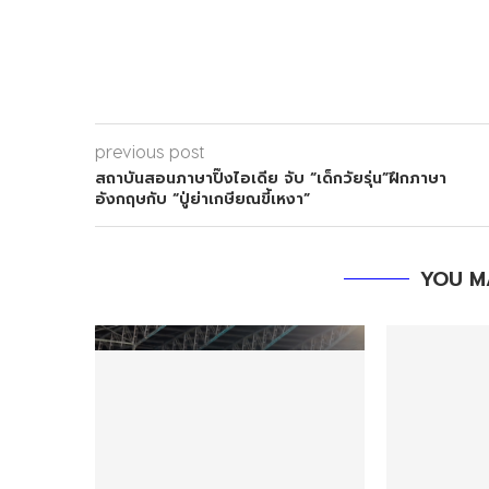
previous post
สถาบันสอนภาษาปิ๊งไอเดีย จับ “เด็กวัยรุ่น”ฝึกภาษา
อังกฤษกับ “ปู่ย่าเกษียณขี้เหงา”
YOU M