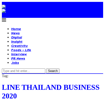
Home
News
Digital
Insight
Creativity
Foods – Life
Interview
PR News
Jobs
Search
Tag:
LINE THAILAND BUSINESS
2020