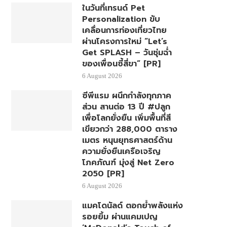
ในวันที่เทรนด์ Pet
Personalization ขับ
เคลื่อนการท่องเที่ยวไทย
ผ่านโครงการใหม่ “Let’s
Get SPLASH – วันชุ่มฉ่ำ
ของเพื่อนซี้สี่ขา” [PR]
6 August 2026
ซีพีแรม ผนึกกำลังทุกภาค
ส่วน สานต่อ 13 ปี #ปลูก
เพื่อโลกยั่งยืน เพิ่มพื้นที่สี
เขียวกว่า 288,000 ตาราง
เมตร หนุนยุทธศาสตร์ด้าน
ความยั่งยืนเครือเจริญ
โภคภัณฑ์ มุ่งสู่ Net Zero
2050 [PR]
6 August 2026
แมคโดนัลด์ ตอกย้ำพลังแห่ง
รอยยิ้ม ผ่านแคมเปญ