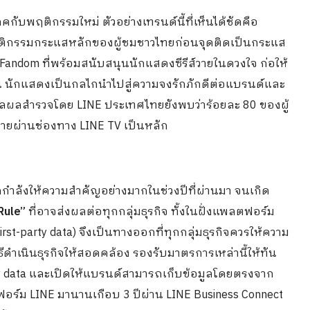
ภคกับพฤติกรรมใหม่ ตัวอย่างเทรนด์นี้ที่เห็นได้ชัดคือ
ฤติกรรมกระแสหลักของผู้ชมชาวไทยก่อนจุดติดเป็นกระแส
รือ Fandom ที่พร้อมสนับสนุนนักแสดงซีรีส์วายในดวงใจ ก่อให้
ปิน นักแสดงเป็นกลไกนำไปสู่ความจงรักภักดีต่อแบรนด์และ
ข้อมูลผลสำรวจโดย LINE ประเทศไทยยังพบว่าร้อยละ 80 ของผู้
์วายผ่านช่องทาง LINE TV เป็นหลัก
กกำลังให้ความสำคัญอย่างมากในช่วงปีที่ผ่านมา จนเกิด
Rule”
ที่อาจส่งผลต่อทุกกลุ่มธุรกิจ ทั้งในฝั่งแพลตฟอร์ม
st-party data) จึงเป็นทางออกที่ทุกกลุ่มธุรกิจควรให้ความ
ิธีดำเนินธุรกิจให้สอดคล้อง รองรับมาตรการเหล่านี้ให้ทัน
arty data และเปิดให้แบรนด์สามารถเก็บข้อมูลโดยตรงจาก
ตฟอร์ม LINE มานานเกือบ 3 ปีผ่าน LINE Business Connect