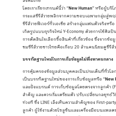
สังคมไทย
โดยเราเรียกเทรนด์นี้ว่า
“New Human”
หรือผู้บริโ
กระแสซีรีส์วายพลิกจากความชอบเฉพาะกลุ่มสู่พ
ซีรีส์วายฟีเวอร์ทั่วเอเชีย สร้างกลุ่มแฟนตัวจริงห
เกิดรูปแบบธุรกิจใหม่ Y-Economy ด้วยการใช้ศิล
การตัดสินใจเลือกซื้อสินค้าที่เกี่ยวข้อง ซึ่งจาก
ชมซีรีส์วายชาวไทยคือเกือบ 20 ล้านคนนิยมดูซีรีส
บรรทัดฐานใหม่ในการเก็บข้อมูลไม่พึ่งพาคนกลาง
การคุ้มครองข้อมูลส่วนบุคคลเป็นประเด็นที่ทั่วโล
เป็นบรรทัดฐานใหม่ของการเก็บข้อมูลหรือ
“New 
และฝั่งแบรนด์ การเก็บข้อมูลโดยตรงจากลูกค้า (Fir
สำคัญ และควรเริ่มเตรียมตัว ปรับเปลี่ยนกลยุทธ์ ว
ท่วงที ซึ่ง LINE เล็งเห็นความสำคัญของ First-p
ลูกค้า ผู้ใช้งานด้วยโซลูชันและเครื่องมือบนแพล