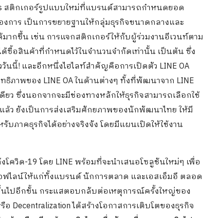
ers สติกเกอร์รูปแบบใหม่ที่แบรนด์สามารถกำหนดยอด
องการ เป็นการขยายฐานให้กลุ่มธุรกิจขนาดกลางและ
้มากขึ้น เช่น การแจกสติกเกอร์ให้กับผู้ร่วมงานอีเวนท์ตาม
ซื้อสินค้าที่กำหนดไว้ในจำนวนจำกัดเท่านั้น เป็นต้น ซึ่ง
วันนี้! และอีกหนึ่งไฮไลท์สำคัญคือการเปิดตัว LINE OA
สิทธิภาพของ LINE OA ในด้านต่างๆ ทั้งที่พัฒนาจาก LINE
ียว ซึ่งนอกจากจะมีช่องทางหลักให้ธุรกิจสามารถเลือกใช้
รแล้ว ยังเป็นการส่งเสริมศักยภาพของนักพัฒนาไทย ให้มี
าคธุรกิจได้อย่างจริงจัง โดยมีแผนเปิดให้ใช้งาน
ังโควิด-19 โดย LINE พร้อมที่จะนำเสนอโซลูชันใหม่ๆ เพื่อ
ฟไลน์ให้แก่ทั้งแบรนด์ นักการตลาด และเอสเอ็มอี ตลอด
นไปอีกขั้น กระแสตอบกลับต่อเหตุการณ์ครั้งใหญ่ของ
อ Decentralization ได้สร้างโอกาสการเติบโตของธุรกิจ