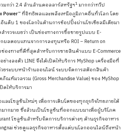
1
รวมกว่า 2.4 ล้านล้านดอลลาร์สหรัฐฯ
มากกว่าทวีป
w Power”
ที่อิทธิพลและพลังเหนือภูมิภาคอื่นทั่วโลก โดย
อันดับ 1 ของโลกในด้านการช้อปปิ้งผ่านโซเชียลมีเดียมา
ลสำรวจเผยว่า เป็นช่องทางการซื้อขายรูปแบบ E-
ัดจากผลตอบแทนจากการลงทุนหรือ ROI – Return on
ือช่องทางที่ดีที่สุดสำหรับการขายสินค้าแบบ E-Commerce
งลงตัว LINE จึงได้เปิดให้บริการ MyShop เครื่องมือที่
ด้วยระบบหน้าร้านออนไลน์ ระบบจัดการสต๊อกสินค้า
ผลิตภัณฑ์มวลรวม (Gross Merchandise Value) ของ MyShop
เปิดให้บริการมา
ือและโซลูชันใหม่ๆ เพื่อการเติบโตของทุกธุรกิจไทยภายใต้
กมากมาย ซึ่งล้วนเป็นโซลูชันที่ออกแบบมาเพื่อผู้บริโภค
aurant โซลูชันสำหรับจัดการบริการต่างๆ ด้านธุรกิจอาหาร
gnai ช่วยดูแลธุรกิจอาหารตั้งแต่บนโลกออนไลน์ถึงหน้า