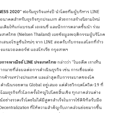
NESS 2020”
ฟอรัมธุรกิจแห่งปี นำโดยทีมผู้บริหาร LINE
งอนาคตสำหรับธุรกิจทุกประเภท ด้วยการสร้างนิยามใหม่
อนเดิมให้แก่แบรนด์ เอเจนซี่ และนักการตลาดชั้นนำ ร่วม
ะเทศไทย (Nielsen Thailand) เผยข้อมูลพฤติกรรมผู้บริโภค
นำเสนอโซลูชันใหม่ๆ จาก LINE สอดรับกับกระแสโลกที่ก้าว
ณ โรงแรมวอลดอร์ฟ แอสโทเรีย กรุงเทพฯ
่ฝ่ายการพาณิชย์ LINE ประเทศไทย
กล่าวว่า “ในอดีต เราเห็น
กมายที่ส่งผลต่อการดำเนินธุรกิจ เช่น การเชื่อมต่อ
างการค้าระหว่างประเทศ และล่าสุดกับการระบาดของโค
ว ดำเนินรอยตาม Global อยู่เสมอ แต่ด้วยวิกฤตโควิด-19 ที่
โฉมธุรกิจทั่วโลกครั้งใหญ่ไปโดยสิ้นเชิง ทุกภาคส่วนต่าง
์อย่างรวดเร็วโดยไม่ได้มีสูตรสำเร็จในการใช้ดิจิทัลรับมือ
Decentralization ที่ให้ความสำคัญกับภาคส่วนย่อยมากขึ้น