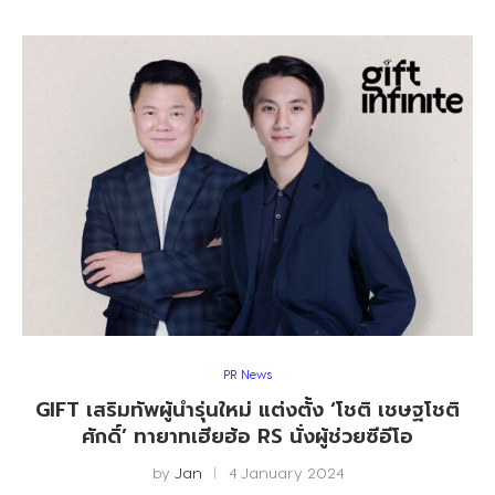
PR News
GIFT เสริมทัพผู้นำรุ่นใหม่ แต่งตั้ง ‘โชติ เชษฐโชติ
ศักดิ์’ ทายาทเฮียฮ้อ RS นั่งผู้ช่วยซีอีโอ
by
Jan
4 January 2024