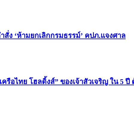
งคำสั่ง ‘ห้ามยกเลิกกรมธรรม์’ คปภ.แจงศาล
“เครือไทย โฮลดิ้งส์” ของเจ้าสัวเจริญ ใน 5 ปี 