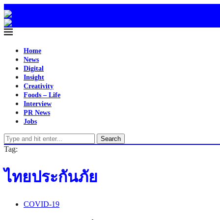
Home
News
Digital
Insight
Creativity
Foods – Life
Interview
PR News
Jobs
Search
Tag:
ไทยประกันภัย
COVID-19