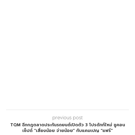
previous post
TQM ฉีกกฎตลาดประกันรถยนต์เปิดตัว 3 โปรดักท์ใหม่ ชูคอน
เซ็ปต์ “เสี่ยงน้อย จ่ายน้อย” กับแคมเปญ “แฟร์”