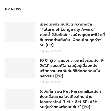
PR NEWS
เมืองไทยประกันชีวิต คว้ารางวัล
“Future of Longevity Award”
ตอกย้ำวิสัยทัศน์การสร้างคุณภาพชีวิตที่
ยืนยาวอย่างยั่งยืน เพื่อคนไทยทุกช่วง
วัย [PR]
6 August 2026
10 ปี ‘รู้ใจ’ ฉลองความสำเร็จร่วมกับ ‘พี่
จิงโจ้’ แบรนด์ไอคอนผู้อยู่เบื้องหลัง
นวัตกรรมประกันภัยดิจิทัลตลอดหนึ่ง
ทศวรรษ [PR]
6 August 2026
ในวันที่เทรนด์ Pet Personalization
ขับเคลื่อนการท่องเที่ยวไทย ผ่าน
โครงการใหม่ “Let’s Get SPLASH –
วันชุ่มฉ่ำของเพื่อนซี้สี่ขา” [PR]