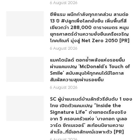
6 August 2026
ซีพีแรม ผนึกกำลังทุกภาคส่วน สานต่อ
13 ปี #ปลูกเพื่อโลกยั่งยืน เพิ่มพื้นที่สี
เขียวกว่า 288,000 ตารางเมตร หนุน
ยุทธศาสตร์ด้านความยั่งยืนเครือเจริญ
โภคภัณฑ์ มุ่งสู่ Net Zero 2050 [PR]
6 August 2026
แมคโดนัลด์ ตอกย้ำพลังแห่งรอยยิ้ม
ผ่านแคมเปญ ‘McDonald’s Touch of
Smile’ สนับสนุนให้ทุกคนได้มีโอกาส
สัมผัสความสุขผ่านรอยยิ้ม
6 August 2026
SC ผู้นำแบรนด์บ้านลักชัวรีอันดับ 1 ของ
ไทย เปิดตัวแคมเปญ “Inside the
Signature Life” ถ่ายทอดเรื่องจริง
จาก 5 ครอบครัวแห่ง ‘บางกอก บูเลอ
วาร์ด ซิกเนเจอร์’ สะท้อนนิยามความ
สำเร็จ…ที่มีเอกลักษณ์เฉพาะตัว [PR]
6 August 2026