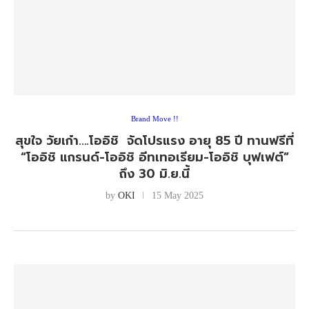
Brand Move !!
สุขใจ วัยเก๋า….โออิชิ จัดโปรแรง อายุ 85 ปี ทานฟรีที่
“โออิชิ แกรนด์-โออิชิ อีทเทอเรียม-โออิชิ บุฟเฟต์”
ถึง 30 มิ.ย.นี้
by
OKI
15 May 2025