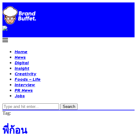
Home
News
Digital
Insight
Creativity
Foods – Life
Interview
PR News
Jobs
Search
Tag:
พี่ก้อน