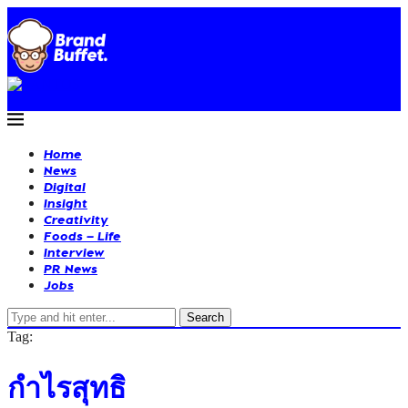
Home
News
Digital
Insight
Creativity
Foods – Life
Interview
PR News
Jobs
Search
Tag:
กำไรสุทธิ