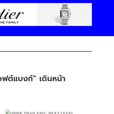
อฟต์แบงก์” เดินหน้า