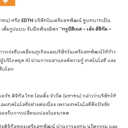
หาชน) หรือ
EDTH
บริษัทในเครือสหพัฒน์ ชูบทบาทเป็น
I
เต็มรูปแบบ จับมือพันธมิตร
“ทรูบิสิเนส – เอ้ก ดิจิทัล –
การเร่งขับเคลื่อนธุรกิจและบริษัทในเครือสหพัฒน์ให้ก้าว
้บริโภคยุค AI ผ่านการผสานองค์ความรู้ เทคโนโลยี และ
ดับโลก
ร์ซ ดิจิทัล ไทย โฮลดิ้ง จำกัด (มหาชน) กล่าวว่าบริษัทให้
ะเทคโนโลยีอย่างต่อเนื่อง เพราะเทคโนโลยีคือปัจจัย
รองรับการเปลี่ยนแปลงในอนาคต
รกิจดิจิทัลของเครือสหพัฒน์ ผ่านการลงทุน นวัตกรรม และ