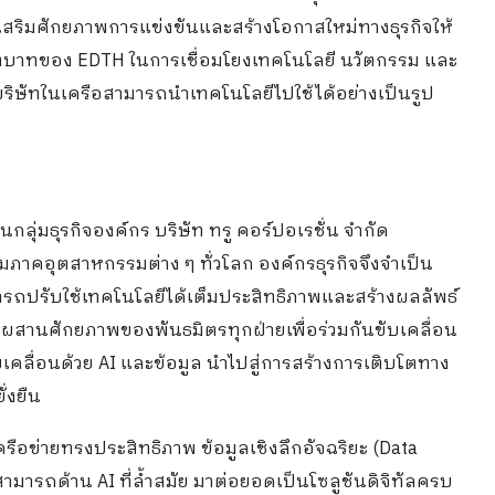
อเสริมศักยภาพการแข่งขันและสร้างโอกาสใหม่ทางธุรกิจให้
้ำบทบาทของ EDTH ในการเชื่อมโยงเทคโนโลยี นวัตกรรม และ
ห้บริษัทในเครือสามารถนำเทคโนโลยีไปใช้ได้อย่างเป็นรูป
กลุ่มธุรกิจองค์กร บริษัท ทรู คอร์ปอเรชั่น จำกัด
มภาคอุตสาหกรรมต่าง ๆ ทั่วโลก องค์กรธุรกิจจึงจำเป็น
ามารถปรับใช้เทคโนโลยีได้เต็มประสิทธิภาพและสร้างผลลัพธ์
นการผสานศักยภาพของพันธมิตรทุกฝ่ายเพื่อร่วมกันขับเคลื่อน
คลื่อนด้วย AI และข้อมูล นำไปสู่การสร้างการเติบโตทาง
่งยืน
ือข่ายทรงประสิทธิภาพ ข้อมูลเชิงลึกอัจฉริยะ (Data
ามารถด้าน AI ที่ล้ำสมัย มาต่อยอดเป็นโซลูชันดิจิทัลครบ