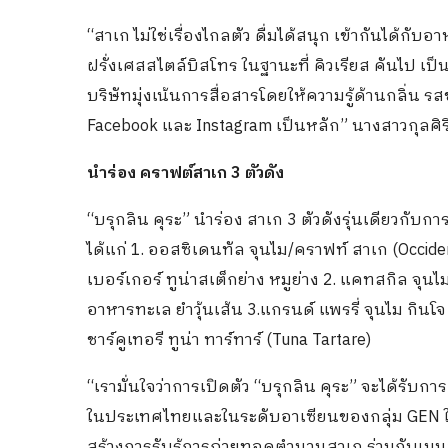
“สาเก ไม่ใช่เรื่องไกลตัว ดื่มได้สนุก เข้ากันได้กับ
ฝรั่งเศสสไตล์บิสโทร ในฐานะที่ คิวเรียส คันไป เป็
บริษัทมุ่งเน้นการสื่อสารโดยให้ความรู้ด้านกลิ่น
Facebook และ Instagram เป็นหลัก” นางสาวกุลศิริ
นำร่อง คราฟต์สาเก 3 ตัวดัง
“บรุกลิน คุระ” นำร่อง สาเก 3 ตัวดังรุ่นเดียวกับ
ได้แก่ 1. ออสซิเดนทัล จุนไม/คราฟท์ สาเก (Occide
เบอร์เกอร์ ทูน่าสเต็กย่าง หมูย่าง 2. แคทสกิล จุนไม 
อาหารทะเล ยำวุ้นเส้น 3.แกรนด์ แพรรี่ จุนไม กินโจ
ชาร์คูเทอรี ทูน่า ทาร์ทาร์ (Tuna Tartare)
“เรามั่นใจว่าการเปิดตัว “บรุกลิน คุระ” จะได้รับก
ในประเทศไทยและในระดับอาเซียนของกลุ่ม GEN ใหม่
สร้างการรับรู้การถ่ายทอดตำนานสาเก ร่วมกับเ