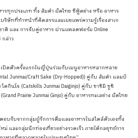
อาหารทุกประเภท ทั้ง ส้มตำ ผัดไทย ซีฟู้ดย่าง หรือ อาหาร
นบริษัทที่ทำหน้าที่คัดสรรและเผยแพร่ความรู้เรื่องสาเก
 รสชาติ และ การจับคู่อาหาร ผ่านแพลตฟอร์ม Online
 กล่าว
การเปิดตัวครั้งแรกในญี่ปุ่นร่วมกับเมนูอาหารหลากหลาย
ntal Junmai/Craft Sake (Dry-Hopped)) คู่กับ ส้มตำ แลมป์
ไดกินโจ (Catskills Junmai Daiginjo) คู่กับ ซาชิมิ ซูชิ
 (Grand Prairie Junmai Ginjo) คู่กับ อาหารทะเลย่าง ผัดไทย
ารตอบรับจากกลุ่มผู้รักการดื่มและอาหารในสไตล์ตัวเองทั้ง
 และกลุ่มนักท่องเที่ยวอย่างรวดเร็ว ภายใต้กลยุทธ์การ
มนูอาหารที่หลากหลายในประเทศไทย”