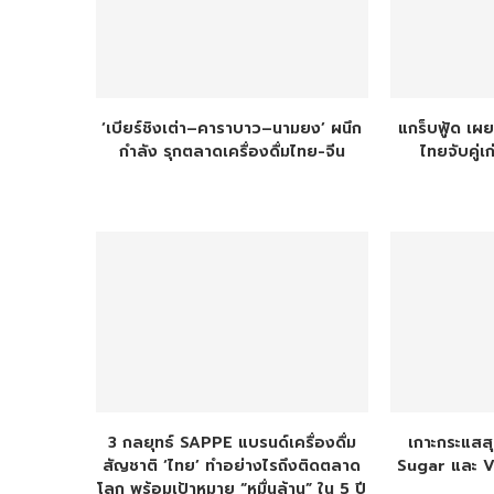
‘เบียร์ชิงเต่า–คาราบาว–นามยง’ ผนึก
แกร็บฟู้ด เ
กำลัง รุกตลาดเครื่องดื่มไทย-จีน
ไทยจับคู่เ
3 กลยุทธ์ SAPPE แบรนด์เครื่องดื่ม
เกาะกระแสสุ
สัญชาติ ‘ไทย’ ทำอย่างไรถึงติดตลาด
Sugar และ 
โลก พร้อมเป้าหมาย “หมื่นล้าน” ใน 5 ปี