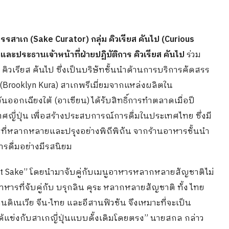
ดสรรสาเก (Sake Curator) กลุ่ม คิวเรียส คันไป (Curious
ง และประธานเจ้าหน้าที่ฝ่ายปฏิบัติการ คิวเรียส คันไป
ร่วม
คิวเรียส คันไป ซึ่งเป็นบริษัทชั้นนำด้านการบริการคัดสรร
” (Brooklyn Kura) สาเกพรีเมี่ยมจากแหล่งผลิตใน
ออกเฉียงใต้ (อาเซียน) ได้รับสิทธิ์การทำตลาดเมื่อปี
ี่ปุ่น เพื่อสร้างประสบการณ์การดื่มในประเทศไทย ซึ่งมี
ที่หลากหลายและปรุงอย่างพิถีพิถัน จากร้านอาหารชั้นนำ
รดื่มอย่างมีรสนิยม
“Craft Sake” โดยนำมาจับคู่กับเมนูอาหารหลากหลายสัญชาติไม่
าหารที่จับคู่กับ บรุกลิน คุระ หลากหลายสัญชาติ ทั้ง ไทย
แกนดิเนเวีย จีน-ไทย และอีสานฟิวชัน จึงเหมาะที่จะเป็น
ม่ได้แข่งกับสาเกญี่ปุ่นแบบดั้งเดิมโดยตรง” นายสกล กล่าว