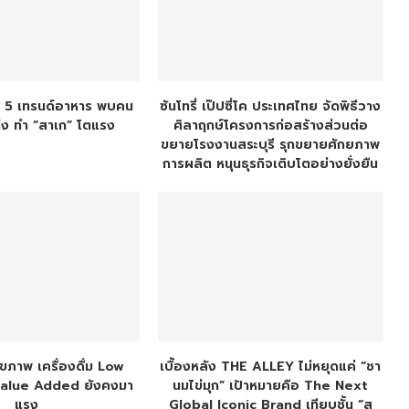
ผย 5 เทรนด์อาหาร พบคน
ซันโทรี่ เป๊ปซี่โค ประเทศไทย จัดพิธีวาง
ก่ง ทำ “สาเก” โตแรง
ศิลาฤกษ์โครงการก่อสร้างส่วนต่อ
ขยายโรงงานสระบุรี รุกขยายศักยภาพ
การผลิต หนุนธุรกิจเติบโตอย่างยั่งยืน
ขภาพ เครื่องดื่ม Low
เบื้องหลัง THE ALLEY ไม่หยุดแค่​ “ชา
Value Added ยังคงมา
นมไข่มุก” เป้าหมายคือ The Next
แรง
Global Iconic Brand เทียบชั้น “ส