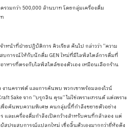
ดรวมกว่า 500,000 ล้านบาท โดยกลุ่มเครื่องดื่ม
าท
้าหน้าที่ฝ่ายปฏิบัติการ คิวเรียส คันไป กล่าวว่า “ความ
บการณ์ให้กับนักดื่ม GEN ใหม่ที่มีไลฟ์สไตล์การดื่มที่
มนูอาหารที่ตรงกับไลฟ์สไตล์ของตัวเอง เหมือนเลือกร้าน
องราว งานคราฟต์ และการค้นพบ พวกเขาพร้อมลองไวน์
aft Sake จาก “บรุกลิน คุระ” ไม่ใช่เพราะเทรนด์ แต่เพราะ
พื่อค้นพบความพิเศษ คนกลุ่มนี้ที่กำลังขยายตัวอย่าง
ร และเครื่องดื่มกำลังเปิดกว้างสำหรับคนที่กล้าลอง แต่
ผัสประสบการณ์แปลกใหม่ เชื่อลิ้นตัวเองมากกว่ายี่ห้อดัง