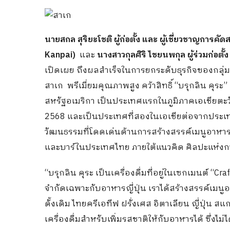
นายสกล สุริยะโชติ ผู้ก่อตั้ง และ ผู้เชี่ยวชาญการคั
Kanpai)
และ
นางสาวกุลศิริ ไชยนพกุล ผู้ร่วมก่อตั้
เปิดเผย ถึงผลสำเร็จในการยกระดับธุรกิจของกลุ่ม 
สาเก พรีเมี่ยมคุณภาพสูง คว้าสิทธิ์ “บรุกลิน คุระ
สหรัฐอเมริกา เป็นประเทศแรกในภูมิภาคเอเชียตะวัน
2568 และเป็นประเทศที่สองในเอเชียต่อจากประเทศญ
วัฒนธรรมที่โดดเด่นด้านการสร้างสรรค์เมนูอาหาร
และบาร์ในประเทศไทย ภายใต้แนวคิด ศิลปะแห่งกา
“บรุกลิน คุระ เป็นเครื่องดื่มที่อยู่ในเซกเมนต์ 
จำกัดเฉพาะกับอาหารญี่ปุ่น เราได้สร้างสรรค์เมนูอ
ดั้งเดิม ไทยครีเอทีฟ ฝรั่งเศส อิตาเลียน ญี่ปุ่น ส
เครื่องดื่มสำหรับเพิ่มรสชาติให้กับอาหารได้ ซึ่งไ