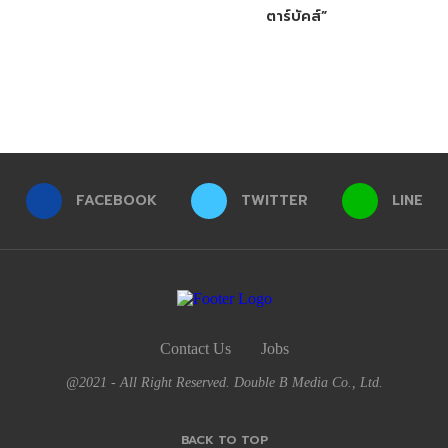
ตาร์บัคส์”
FACEBOOK
TWITTER
LINE
Contact Us
Jobs
@2021 - All Right Reserved. Double B Media Co., Ltd.
BACK TO TOP