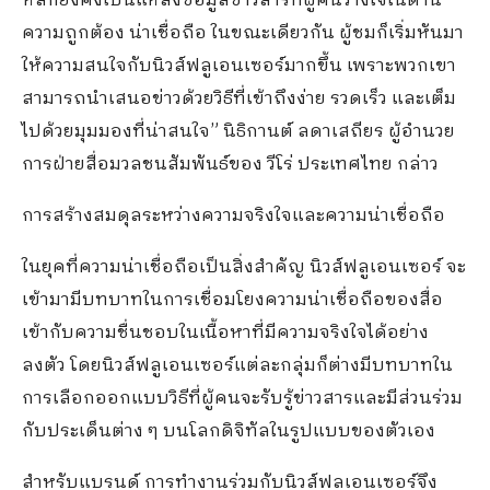
หลัก
ยัง
คง
เป็นแหล่ง
ข้อมูลข่าว
ส
าร
ที่ผู้คนวางใจใน
ด้าน
ความถูกต้อง
น่าเชื่อถือ
ในขณะเดียวกัน ผู้ชมก็
เริ่ม
หันมา
ให้
ความสนใจกับนิวส์ฟลูเอนเซอร์มากขึ้น เพราะพวกเขา
สามารถ
นำเสนอข่าว
ด้วยวิธี
ที่เข้าถึงง่าย รวดเร็ว
และ
เต็ม
ไปด้วยมุมมองที่น่าสนใจ
”
นิธิกานต์ ลดาเสถียร
ผู้
อำนวย
การ
ฝ่ายสื่อมวลชนสัมพันธ์ของ
วีโร่ ประเทศไทย กล่าว
การสร้างสมดุลระหว่าง
ความ
จริงใจ
และความน่าเชื่อถือ
ในยุคที่ความ
น่าเชื่อถือ
เป็นสิ่งสำคัญ
นิวส์ฟลูเอนเซอร์
จะ
เข้ามา
มีบทบาทในการ
เชื่อม
โยง
ความน่าเชื่อถือ
ของสื่อ
เข้ากับ
ความ
ชื่นชอบในเนื้อหาที่มีความจริงใจ
ได้อย่าง
ลงตัว
โดย
นิวส์ฟลูเอนเซอร์
แต่ละกลุ่มก็ต่าง
มีบทบาทใน
การ
เลือกออกแบบ
วิธีที่ผู้คน
จะ
รับรู้ข่าวสารและมีส่วนร่วม
กับ
ประเด็นต่าง ๆ
บนโลกดิจิทัล
ในรูปแบบของตัวเอง
สำหรับแบรนด์ การทำงานร่วมกับนิวส์ฟลูเอนเซอร์จึง