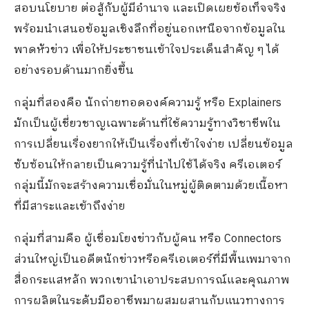
สอบนโยบาย ต่อสู้กับผู้มีอำนาจ และเปิดเผยข้อเท็จจริง
พร้อม
นำเสนอข้อมูลเชิงลึกที่อยู่
นอก
เหนือจาก
ข้อมูลใน
พาดหัว
ข่าว เพื่อให้
ประชาชน
เข้าใจประเด็น
สำคัญ ๆ
ได้
อย่าง
รอบด้าน
มาก
ยิ่งขึ้น
กลุ่มที่สองคือ
นักถ่ายทอดองค์ความรู้
หรือ
Explainers
มักเป็นผู้เชี่ยวชาญเฉพาะด้านที่ใช้ความรู้ทางวิชาชีพใน
การ
เปลี่ยน
เรื่องยากให้
เป็นเรื่องที่
เข้าใจง่าย เปลี่ยนข้อมูล
ซับซ้อนให้กลายเป็นความรู้ที่นำไปใช้ได้จริง
ครีเอเตอร์
กลุ่มนี้
มักจะ
สร้างความเชื่อมั่นในหมู่ผู้ติดตามด้วยเนื้อหา
ที่มีสาระและเข้าถึงง่าย
กลุ่มที่สาม
คือ
ผู้เชื่อมโยงข่าวกับผู้ค
น
หรือ
Connectors
ส่วนใหญ่เป็นอดีตนักข่าวหรือครีเอเตอร์ที่มีพื้น
เพมา
จาก
สื่อกระแสหลัก
พวกเขา
นำ
เอา
ประสบการณ์และคุณภาพ
การผลิตในระดับมืออาชีพมาผสมผสานกับ
แนวทางการ