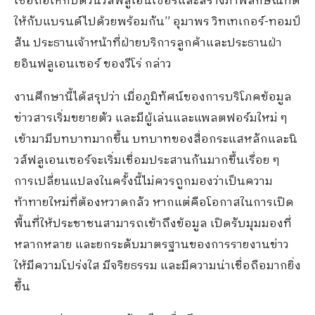
เชื่อถือ
ให้กับ
ตัวนิวส์ฟลูเอนเซอร์และสร้างภาพลักษณ์ที่ดี
ให้กับแบรนด์
ไป
ด้วย
พร้อมกัน
”
อุมาพร วิทเทเกอร์-ทอมป์
สัน
ประธานเจ้าหน้าที่ฝ่ายบริการลูกค้าและประธานฝ่า
ยอินฟลูเอนเซอร์ ของวีโร่
กล่าว
งานศึกษานี้ได้สรุปว่า เมื่อภูมิทัศน์ของ
การบริโภคข้อมูล
ข่าวสาร
เริ่มขยายตัว
และ
มีผู้เล่นและแพลตฟอร์มใหม่ ๆ
เข้ามา
มีบทบาท
มากขึ้น บทบาทของสื่อ
กระแสหลัก
และนิ
วส์ฟลูเอนเซอร์จะ
เริ่ม
เชื่อม
ประสาน
กันมากขึ้นเรื่อย ๆ
การ
เปลี่ยนแปลง
ในครั้ง
นี้ไม่ควรถูกมองว่า
เป็น
ความ
ท้าทาย
ใหม่
ที่ต้องหว
า
ดกลัว
หาก
แต่คือโอกาสในการเปิด
พื้นที่ให้
ประชาชนสามารถ
เข้าถึงข้อมูล
เปิด
รับมุมมองที่
หลากหลาย และยกระดับมาตรฐานของการรายงานข่าว
ให้มีความโปร่งใส
มีจริยธรรม
และ
มีความ
น่าเชื่อถือ
มากยิ่ง
ขึ้น