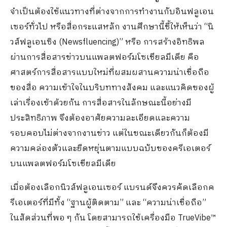
จำเป็นต้องใช้แนวทางที่ต่างจากการทำงานกับอินฟลูเอน
เซอร์ทั่วไป
หรือ
สื่อกระแสหลัก งานศึกษานี้ชี้ให้เห็นว่า
“
นิ
วส์ฟลูเอนซิง (
Newsfluencing
)”
หรือ การสร้างอิทธิพล
ผ่านการสื่อสารข่าวบนแพลตฟอร์มโซเชียลมีเดีย
คือ
ศาสตร์
การสื่อสารแบบ
ใหม่ที่
ผสมผสาน
ความน่าเชื่อถือ
ของสื่อ
ความเข้าใจในบริบททางสังคม
และ
แนวคิด
ของผู้
เล่าเรื่อง
เข้าด้วยกัน
การสื่อสาร
ในลักษณะนี้อย่างมี
ประสิทธิภาพ
จึงต้อง
อาศัย
ความละเอียดและความ
รอบคอบไม่ต่างจากงานข่าว แต่ในขณะเดียวกันก็ต้องมี
ความ
คล่องตัว
และยืดหยุ่น
ตามแบบฉบับของครีเอเตอร์
บน
แพลตฟอร์มโซเชียลมีเดีย
เมื่อต้องเลือก
นิวส์ฟลูเอนเซอร์
แบรนด์จึงควรคัดเลือกค
รีเอเตอร์ที่มีทั้ง
“
ฐานผู้ติดตาม
”
และ
“
ความน่าเชื่อถือ
”
ในสัดส่วนที่พอ ๆ กัน โดยสามารถใช้เครื่องมือ
TrueVibe
™