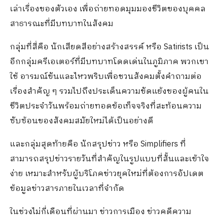
เล่าเรื่องของตัวเอง
เพื่อ
ถ่ายทอด
มุมมองชีวิต
ของบุคคล
สาธารณะที่มีบทบาท
ในสังคม
กลุ่มที่สี่คือ
นักเสียดสีอย่างสร้างสรรค
หรือ
Satirists
เป็น
อีกกลุ่ม
ครีเอเตอร์
ที่
มีบทบาท
โดดเด่นในภูมิภาค
พวกเขา
ใช้
อารมณ์ขันและไหวพริบ
เพื่อชวนสังคมตั้งคำถามต่อ
เรื่อง
สำคัญ
ๆ รวมไปถึงประเด็น
ความขัดแย้ง
ของผู้คน
ใน
ชีวิตประจำวัน
พร้อม
ถ่ายทอดข้อเท็จจริงที่สะท้อนความ
ซับซ้อน
ของ
สังคม
สมัยใหม่ได้
เป็นอย่างดี
และ
กลุ่ม
สุดท้ายคือ
นักสรุป
ข่าว
หรือ
Simplifiers
ที่
สามาร
ถสรุป
ข่าว
รายวันที่
สำคัญ
ในรูป
แบบ
ที่
สั้น
และ
เข้าใจ
ง่าย เหมาะ
สำหรับ
ผู้บริโภคข่าว
ยุคใหม่
ที่ต้องการอัปเดต
ข้อมูล
ข่าวสาร
ภาย
ในเวลา
ที่
จำกัด
ใน
ช่วงไม่กี่เดือนที่ผ่านมา ข่าวการเมือง ข่าวคดีความ