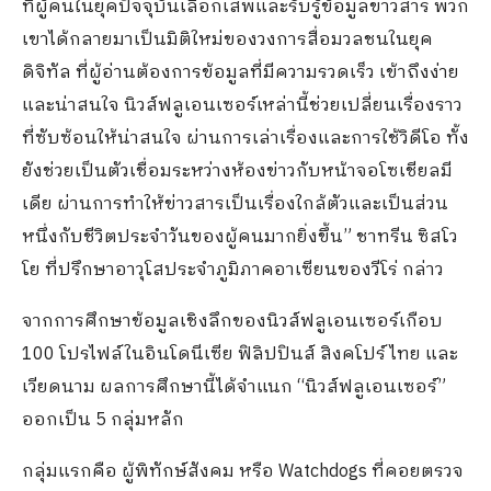
ที่ผู้คนใน
ยุค
ปัจจุบัน
เลือก
เสพและ
รับรู้ข้อมูลข่าวสาร
พ
ว
ก
เขาได้กลายมา
เป็น
มิติ
ใหม่
ของ
วงการสื่อมวลชน
ในยุค
ดิจิทัล ที่ผู้
อ่าน
ต้องการ
ข้อมูลที่
มีความ
รวดเร็ว เข้าถึงง่าย
และน่าสนใจ
นิวส์
ฟลูเอนเซอร์เหล่า
นี้ช่วย
เปลี่ยน
เรื่องราว
ที่
ซับซ้อน
ให้
น่าสนใจ
ผ่านการเล่าเรื่องและการใช้วิดีโอ
ทั้ง
ยังช่วย
เป็นตัวเชื่อม
ระหว่างห้องข่าว
กับหน้าจอโซเชียลมี
เดีย
ผ่านการ
ทำให้ข่าวสาร
เป็นเรื่อง
ใกล้ตัวและ
เป็นส่วน
หนึ่ง
กับชีวิตประจำวันของผู้คนมากยิ่งขึ้น
”
ชาทรีน
ซิสโว
โย
ที่ปรึกษาอาวุโสประจำภูมิภาคอาเซียนของวีโร่ กล่าว
จากการศึกษาข้อมูล
เชิงลึกของ
นิวส์ฟลูเอนเซอร์เกือบ
100
โปรไฟล์
ในอินโดนีเซีย ฟิลิปปินส์ สิงคโปร์ ไทย และ
เวียดนาม
ผลการศึกษา
นี้ได้จำแนก
“
นิวส์ฟลูเอนเซอร์
”
ออกเป็น 5 กลุ่มหลัก
กลุ่มแรกคือ
ผู้พิทักษ์สังคม
หรือ
Watchdogs
ที่
คอยตรวจ