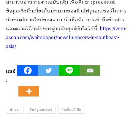
สามารถอ่านรายงานฉบับเต็ม
เพื่อศึกษามุมมองและ
ข้อมูลเชิงลึกเกี่ยวกับบทบาทของนิวส์ฟลูเอนเซอร์ในการ
กำหนดนิยามใหม่ของความน่าเชื่อถือ การเข้าถึง
ข่าวสาร
และความไว้วางใจของผู้ชมในยุคดิจิทัล
ได้ที่:
https://vero-
asean.com/whitepaper/newsfluencers-in-southeast-
asia/
แชร์
:
นักข่าว
อินฟลูเอนเซอร์
โซเชี่ยลมีเดีย