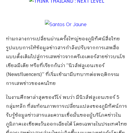
ท่
ามกลาง
การเปลี่ยน
ผ่าน
ครั้งใหญ่
ของ
ภูมิทัศน์สื่อไทย
รูปแบบการ
ให้
ข้อมูล
ข่าว
สาร
กำลัง
ปรับ
จาก
การเสพ
สื่อ
แบบ
ดั้งเดิมไป
สู่
การ
เสพข่าวจาก
ครีเอเตอร์สายข่าว
บนโซ
เชียลมีเดีย
หรือ
ที่
เรียก
กัน
ว่า
“
นิวส์ฟลูเอนเซอร์
(
Newsfluencers
)”
ที่
เริ่ม
เข้ามา
มีบทบาท
ต่อ
พฤติกรรม
กา
รเสพ
ข่าว
ของค
น
ไทย
ในงานศึกษาล่าสุดขอ
ง
วีโร่ พบว่า มีนิวส์ฟลูเอนเซอร์
5
กลุ่ม
หลัก
ที่สะท้อน
ภาพ
การเปลี่ยนแปลง
ของ
ภูมิทัศน์
การ
รับรู้ข้อมูล
ข่าวสาร
และความเชื่อมั่นของผู้บริโภคข่าวใ
น
ภูมิภาคเอเชียตะวันออกเฉียงใต้
โดยเฉพาะ
ในประเทศไทย