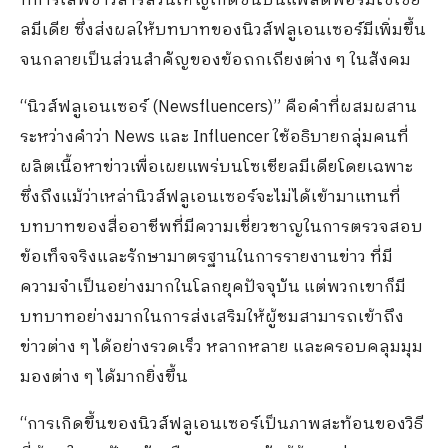
ที่การ
เสพ
ข่าว
สาร
ส่วนใหญ่เกิดขึ้นบนแพลตฟอร์มโซเชีย
ลมีเดีย
ซึ่งส่งผลให้
บทบาท
ของนิวส์ฟลูเอนเซอร์
มีเพิ่มขึ้น
จนกลาย
เป็นส่วนสำคัญของ
ข้อถกเถียง
ต่าง ๆ
ในสังคม
“
นิวส์ฟลูเอนเซอร์
(
Newsfluencers
)
”
คือคำที่ผสมผสาน
ระหว่างคำว่า
N
ews
และ
I
nfluencer
ใช้อธิบายกลุ่มคนที่
ผลิตเนื้อหาข่าวเพื่อเผยแพร่บนโซเชียลมีเดียโดยเฉพาะ
ซึ่งถึงแม้ว่า
เหล่านิวส์ฟลูเอนเซอร์
จะ
ไม่ได้
เข้ามา
แทนที่
บทบาทของ
สื่ออาชีพที่
มีความเชี่ยวชาญ
ใน
การตรวจสอบ
ข้อเท็จจริงและ
รักษา
มาตรฐาน
ใน
การรายงาน
ข่าว
ที่มี
ความจำเป
น
อย่างมากในโลกยุคปัจจุบัน
แต่
พวกเขาก็
มี
บทบาท
อย่างมาก
ในการส่ง
เสริมให้
ผู้ชม
สามารถ
เข้าถึง
ข่าวต่าง ๆ
ได้
อย่าง
รวดเร็ว หลากหลาย และ
ครอบคลุมมุม
มองต่าง ๆ ได้
มาก
ยิ่ง
ขึ้น
“
การเกิดขึ้นของนิวส์ฟลูเอนเซอร์เป็นภาพสะท้อนของวิธี