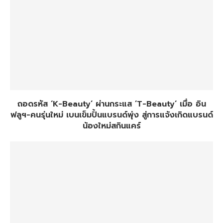
ถอดรหัส ‘K-Beauty’ ผ่านกระแส ’T-Beauty’ เมื่อ อิน
ฟลูฯ-คนรุ่นใหม่ เบนเข็มปั้นแบรนด์พุ่ง สู่การแจ้งเกิดแบรนด์
น้องใหม่สกินแคร์