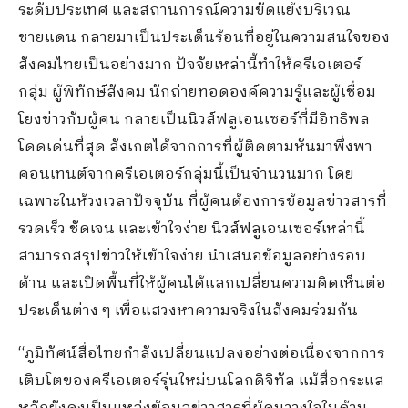
ระดับประเทศ และสถานการณ์ความขัดแย้ง
บริเวณ
ชายแดน กลายมาเป็นประเด็น
ร้อน
ที่อยู่ในความสนใจของ
สังคมไทย
เป็นอย่างมาก
ปัจจัยเหล่านี้ทำให้ครีเอเตอร์
กลุ่ม
ผู้พิทักษ์สังคม
นักถ่ายทอดองค์ความรู้
และ
ผู้เชื่อม
โยงข่าวกับผู้ค
น
กลายเป็นนิวส์ฟลูเอนเซอร์ที่
มีอิทธิพล
โดดเด่นที่สุด
สังเกตได้จากการที่
ผู้ติดตามหันมาพึ่ง
พา
คอนเทนต์จากครีเอเตอร์กลุ่มนี้
เป็นจำนวนมาก โดย
เฉพาะ
ใน
ห้วงเวลาปัจจุบัน
ที่ผู้คนต้องการข้อมูล
ข่าวสาร
ที่
รวดเร็ว ชัดเจน และเข้าใจง่าย
นิวส์ฟลูเอนเซอร์เหล่านี้
สามารถ
สรุปข่าวให้เข้าใจง่าย นำเสนอข้อมูลอย่างรอบ
ด้าน และเปิดพื้นที่ให้ผู้คนได้แลกเปลี่ยนความคิดเห็นต่อ
ประเด็น
ต่าง ๆ
เพื่อแสวงหาความจริง
ในสังคม
ร่วมกัน
“
ภูมิทัศน์สื่อไทยกำลัง
เปลี่ยนแปลง
อย่างต่อเนื่อง
จาก
การ
เติบโตของครีเอเตอร์รุ่นใหม่บนโลกดิจิทัล แม้สื่อ
กระแส