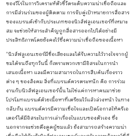
ของวีโร่
ในการวิเคราะห์ตัวชี้วัด
ระดับ
ความ
น่าเชื่อถือ
และ
การมีส่วนร่วมของผู้
ติดตาม
การจับคู่เป้าหมายการสื่อสาร
ของแบรนด์
เข้า
กับประเภทของนิวส์ฟลูเอนเซอร์ที่เหมาะ
สม จะช่วยให้
สาระ
สำคัญ
ถูก
สื่อสารออกไป
ได้
อย่างมี
ประสิทธิภาพ
โดยยัง
คงไว้ซึ่ง
ความ
น่าเชื่อถือ
ของเนื้อหา
“
นิวส์ฟลูเอนเซอร์
มี
ชื่อเสียง
และได้รับความไว้วางใจจากผู้
ชม
ได้
จนถึง
ทุกวันนี้
ก็
เพราะพวกเขามีอิสระในการนำ
เสนอเนื้อหา และ
มี
ควา
ม
สามารถ
ในการ
สืบ
ค้น
เรื่องราว
ต่าง ๆ
ของ
สังคม
สิ่งที่แบรนด์ควรตระหนัก คือ การ
ร่วม
งาน
กับนิวส์ฟลูเอนเซอร์
นั้น
ไม่ใช่
แค่การหาคนมาช่วย
โปรโมทแบรนด์
ด้วยเนื้อหา
ที่
เตรียมไว้แล้วล่วงหน้า
ในทาง
กลับกัน
แบรนด์ควร
มีความ
เชื่อ
ใจ
และเปิดโอกาส
ให้ครีเอ
เตอร์ได้
มีอิสระ
ในการ
เล่าเรื่องในแบบของตัวเอง
ซึ่ง
นอกจากจะช่วยดึงดู
ด
ผู้ชม
แล้ว ยังสามารถ
สร้าง
ความน่า