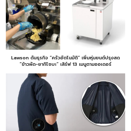
Lawson ดันธุรกิจ “ครัวอัตโนมัติ“ เพิ่มหุ่นยนต์ปรุงสด
”ข้าวผัด-ยากิโซบะ“ เสิร์ฟ 13 เมนูตามออเดอร์