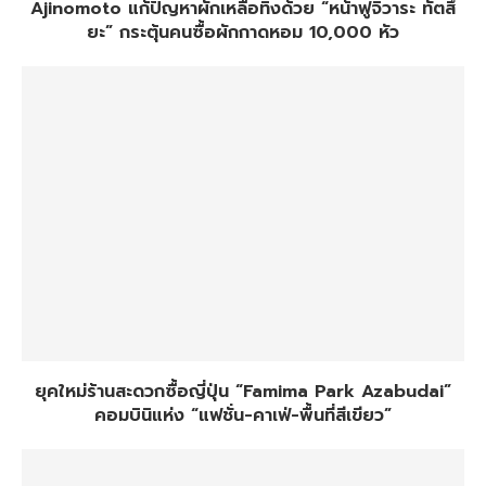
Ajinomoto แก้ปัญหาผักเหลือทิ้งด้วย “หน้าฟูจิวาระ ทัตสึ
ยะ” กระตุ้นคนซื้อผักกาดหอม 10,000 หัว
ยุคใหม่ร้านสะดวกซื้อญี่ปุ่น “Famima Park Azabudai”
คอมบินิแห่ง “แฟชั่น-คาเฟ่-พื้นที่สีเขียว”