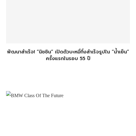
พัฒนาสำเร็จ! “นิชชิน” เปิดตัวบะหมี่กึ่งสำเร็จรูปใน “น้ำเย็น”
ครั้งแรกในรอบ 55 ปี