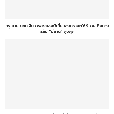
ทรู เผย นทท.จีน ครองแชมป์เที่ยวสงกรานต์’69 คนเดินทาง
กลับ “อีสาน” สูงสุด