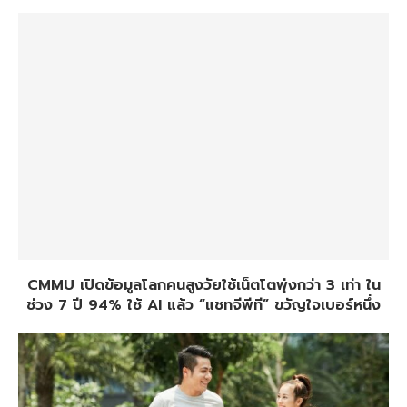
CMMU เปิดข้อมูลโลกคนสูงวัยใช้เน็ตโตพุ่งกว่า 3 เท่า ใน
ช่วง 7 ปี 94% ใช้ AI แล้ว “แชทจีพีที” ขวัญใจเบอร์หนึ่ง