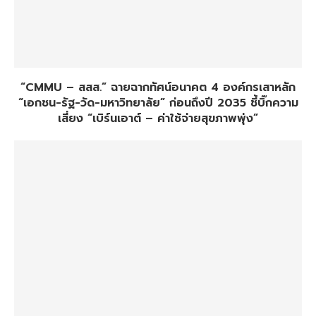
“CMMU – สสส.” ฉายฉากทัศน์อนาคต 4 องค์กรเสาหลัก
“เอกชน-รัฐ-วัด-มหาวิทยาลัย” ก่อนถึงปี 2035 ชี้บิ๊กความ
เสี่ยง “เบิร์นเอาต์ – ค่าใช้จ่ายสุขภาพพุ่ง”