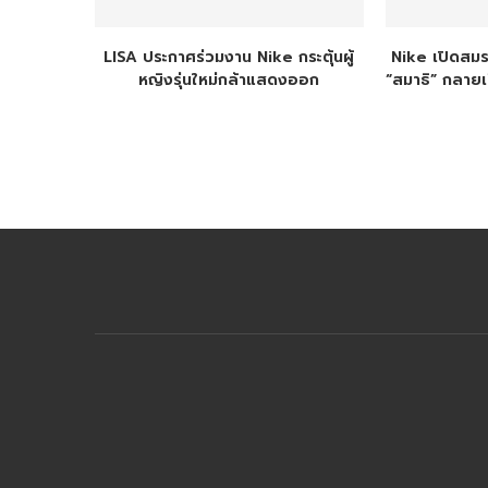
LISA ประกาศร่วมงาน Nike กระตุ้นผู้
Nike เปิดสมรภ
หญิงรุ่นใหม่กล้าแสดงออก
“สมาธิ” กลายเป