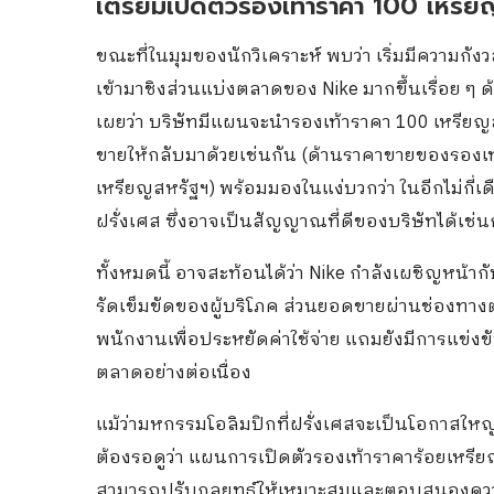
เตรียมเปิดตัวรองเท้าราคา 100 เหรี
ขณะที่ในมุมของนักวิเคราะห์ พบว่า เริ่มมีความกัง
เข้ามาชิงส่วนแบ่งตลาดของ Nike มากขึ้นเรื่อย ๆ ด้
เผยว่า บริษัทมีแผนจะนำรองเท้าราคา 100 เหรียญสห
ขายให้กลับมาด้วยเช่นกัน (ด้านราคาขายของรองเท้
เหรียญสหรัฐฯ) พร้อมมองในแง่บวกว่า ในอีกไม่กี่เ
ฝรั่งเศส ซึ่งอาจเป็นสัญญาณที่ดีของบริษัทได้เช่น
ทั้งหมดนี้ อาจสะท้อนได้ว่า Nike กำลังเผชิญหน้
รัดเข็มขัดของผู้บริโภค ส่วนยอดขายผ่านช่องทาง
พนักงานเพื่อประหยัดค่าใช้จ่าย แถมยังมีการแข่งขั
ตลาดอย่างต่อเนื่อง
แม้ว่ามหกรรมโอลิมปิกที่ฝรั่งเศสจะเป็นโอกาสให
ต้องรอดูว่า แผนการเปิดตัวรองเท้าราคาร้อยเหรียญ
สามารถปรับกลยุทธ์ให้เหมาะสมและตอบสนองความต