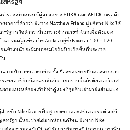
ยญสหรัฐฯ
วลว่ารองเท้าแบรนด์คู่แข่งอย่าง
HOKA
และ
ASICS
จะรุกคืบ
วยราคาที่ต่ำกว่า ซึ่งทาง
Matthew Friend
ผู้บริหาร Nike ได้
รัฐฯ หรือต่ำกว่านั้นมาวางจำหน่ายทั่วโลกเพื่อดึงยอด
าแบรนด์คู่แข่งอย่าง Adidas อยู่ที่ประมาณ 100 – 120
ดือนข้างหน้า จะมีมหกรรมโอลิมปิกเกิดขึ้นที่ประเทศ
กัน
ากับความท้าทายหลายอย่าง ทั้งเรื่องยอดขายที่ลดลงจากการ
ตรงของบริษัทก็ลดลงเช่นกัน นอกจากนั้นยังต้องเลย์ออฟ
นจากแบรนด์รองเท้ากีฬาคู่แข่งที่รุกคืบเข้ามาชิงส่วนแบ่ง
ญ่สำหรับ Nike ในการฟื้นฟูยอดขายและสร้างแบรนด์ แต่ก็
สหรัฐฯ นั้นจะช่วยได้มากน้อยแค่ไหน ซึ่งหาก Nike
้องการของผู้บริโภคได้อย่างทันท่วงที โอกาสในการฟื้น