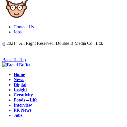
Contact Us
Jobs
@2021 - All Right Reserved. Double B Media Co., Ltd.
Back To Top
Home
News
Digital
Insight
Creativity
Foods – Life
Interview
PR News
Jobs