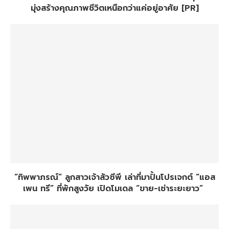
มุ่งสร้างคุณภาพชีวิตเหนือกว่าแค่อยู่อาศัย [PR]
“ทิพพาภรณ์” ลูกสาวเจ้าสัวซีพี เล่าที่มาปั้นโปรเจกต์ “แอส
เพน ทรี” ที่พักสูงวัย เปิดโมเดล “ขาย-เช่าระยะยาว”