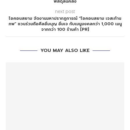
พัสดุล้นคลัง
next post
ไอคอนสยาม จัดงานมหาปรากฎการณ์ “ไอคอนสยาม เจสะท้าน
ภพ” ชวนร่วมถือศีลอิ่มบุญ อิ่มเจ กับเมนูมงคลกว่า 1,000 เมนู
จากกว่า 100 ร้านค้า [PR]
YOU MAY ALSO LIKE