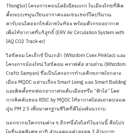
Thonglor) โครงการคอนโดมิเนียมแรก ในเมืองไทยที่ติด
ตั้งระบบหมุนเวียนอากาศและเซนเซอร์วัดปริมาณ
คาร์บอนไดออกไซด์ภายในห้อง พร้อมตัวกรองอากาศ
เพื่อให้อากาศที่บริสุทธิ์ (ERV Air Circulation System with
IAQ CO2 Track-er)
วิสซ์ดอม โคเอ็กซ์ ปิ่นเกล้า (Whizdom Coex Pinklao) และ
โครงการน้องใหม่ วิสซ์ดอม คราฟต์ส สามย่าน (Whizdom
Craftz Samyan) ซึ่งเป็นโครงการทำเลศักยภาพใจกลาง
เมือง MQDC ผสานเรื่อง Smart Living และ Smart Building
และติดตั้งหอฟอกอากาศระดับเมืองหรือ “ฟ้าใส” โดย
การคิดค้นของ RISC by MQDC ให้อากาศใสสะอาดปลอด
ฝุ่น PM 2.5 เพื่อมาตรฐานชีวิตที่ดีไม่แพ้แนวราบ
นอกจากนวัตกรรมต่าง ๆ อีกหนึ่งไฮไลท์ในงานนี้ คือโปร
โมชั่นสุดพิเศษ อาทิ ส่วนลดมูลค่าสูงสุด 3 ล้านบาท