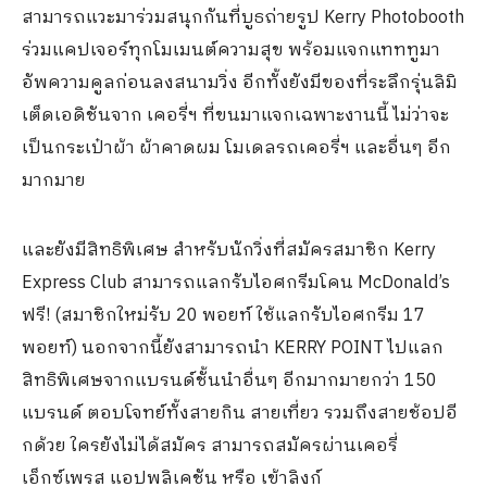
สามารถแวะมาร่วมสนุกกันที่บูธถ่ายรูป Kerry Photobooth
ร่วมแคปเจอร์ทุกโมเมนต์ความสุข พร้อมแจกแทททูมา
อัพความคูลก่อนลงสนามวิ่ง อีกทั้งยังมีของที่ระลึกรุ่นลิมิ
เต็ดเอดิชันจาก เคอรี่ฯ ที่ขนมาแจกเฉพาะงานนี้ ไม่ว่าจะ
เป็นกระเป๋าผ้า ผ้าคาดผม โมเดลรถเคอรี่ฯ และอื่นๆ อีก
มากมาย
และยังมีสิทธิพิเศษ สำหรับนักวิ่งที่สมัครสมาชิก Kerry
Express Club สามารถแลกรับไอศกรีมโคน McDonald’s
ฟรี! (สมาชิกใหม่รับ 20 พอยท์ ใช้แลกรับไอศกรีม 17
พอยท์) นอกจากนี้ยังสามารถนำ KERRY POINT ไปแลก
สิทธิพิเศษจากแบรนด์ชั้นนำอื่นๆ อีกมากมายกว่า 150
แบรนด์ ตอบโจทย์ทั้งสายกิน สายเที่ยว รวมถึงสายช้อปอี
กด้วย ใครยังไม่ได้สมัคร สามารถสมัครผ่านเคอรี่
เอ็กซ์เพรส แอปพลิเคชัน หรือ เข้าลิงก์