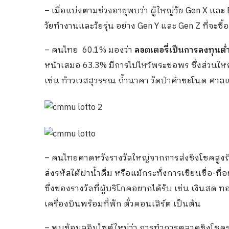
– เมื่อแบ่งตามช่วงอายุพบว่า ผู้ใหญ่วัย Gen X แล
วัยทำงานและวัยรุ่น อย่าง Gen Y และ Gen Z ที่จะซื
– คนไทย 60.1% มองว่า
ลอตเตอรี่เป็นการลงทุนต่
หน้าเสมอ 63.3% มีการไปไหว้พระขอพร ซึ่งส่วนใหญ
เช่น ท้าวเวสสุวรรณ ถ้ำนาคา วัดป่าคำชะโนด ศา
– คนไทยคาดหวังรางวัลใหญ่จากการส่งชิงโชคสูงถึง
ส่งรหัสใต้ฝาน้ำดื่ม หรือแม้กระทั่งการเขียนชื่อ-ที
ซึ่งของรางวัลที่ผู้บริโภคอยากได้รับ เช่น เงินสด
เครื่องบินพร้อมที่พัก ตั๋วคอนเสิร์ต เป็นต้น
– พบข้อมูลอินไซต์ใหม่ว่า การทำการตลาดชิงโชครู