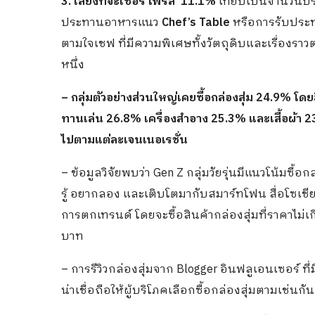
3. เสี่ยงที่จะเซอร์ไพรส์ 11.1%
เทียบเป็นจำนวนปร
ประทานอาหารแนว
Chef’s Table
หรือการรับประท
ตามใจเชฟ ที่มีความพิเศษทั้งวัตถุดิบและเรื่องร
หนึ่ง
– กลุ่มตัวอย่างส่วนใหญ่เคยซื้อกล่องสุ่ม 24.9% โดยส
ทานเล่น 26.8% เครื่องสำอาง 25.3% และเสื้อผ้า 2
ไปตามแต่ละเจนเนอเรชั่น
– ข้อมูลวิจัยพบว่า Gen Z กลุ่มวัยรุ่นมีแนวโน้มซื้อ
รู้ อยากลอง และเติบโตมากับสมาร์ทโฟน สื่อโซเช
การตกเทรนด์ โดยจะซื้อสินค้ากล่องสุ่มที่ราคาไม่เกิ
บาท
– การรีวิวกล่องสุ่มจาก Blogger อินฟลูเอนเซอร์ 
น่าเชื่อถือให้ผู้บริโภคเลือกซื้อกล่องสุ่มตามเช่นกัน