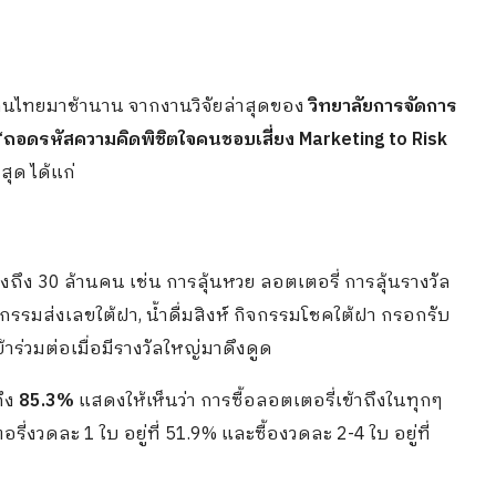
่คนไทยมาช้านาน จากงานวิจัยล่าสุดของ
วิทยาลัยการจัดการ
“ถอดรหัสความคิดพิชิตใจคนชอบเสี่ยง Marketing to Risk
ุด ได้แก่
ึง 30 ล้านคน เช่น การลุ้นหวย ลอตเตอรี่ การลุ้นรางวัล
รรมส่งเลขใต้ฝา, น้ำดื่มสิงห์ กิจกรรมโชคใต้ฝา กรอกรับ
้าร่วมต่อเมื่อมีรางวัลใหญ่มาดึงดูด
ถึง
85.3%
แสดงให้เห็นว่า การซื้อลอตเตอรี่เข้าถึงในทุกๆ
่งวดละ 1 ใบ อยู่ที่ 51.9% และซื้องวดละ 2-4 ใบ อยู่ที่