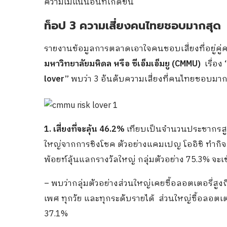
ความไม่แน่นอนที่เกิดขึ้น
ท็อป 3 ความเสี่ยงคนไทยชอบมากสุด
รายงานข้อมูลการตลาดเอาใจคนชอบเสี่ยงที่อยู่คู
มหาวิทยาลัยมหิดล หรือ ซีเอ็มเอ็มยู (CMMU)
เรื่อง
lover”
พบว่า 3 อันดับความเสี่ยงที่คนไทยชอบมากส
1. เสี่ยงที่จะลุ้น 46.2%
เทียบเป็นจำนวนประชากรสูงถ
ใหญ่จากการชิงโชค ตัวอย่างแคมเปญ โออิชิ ทำกิจก
พ้อยท์ลุ้นแลกรางวัลใหญ่ กลุ่มตัวอย่าง 75.3% จะเข
– พบว่ากลุ่มตัวอย่างส่วนใหญ่เคยซื้อลอตเตอรี่สูง
เพศ ทุกวัย และทุกระดับรายได้ ส่วนใหญ่ซื้อลอตเตอรี
37.1%