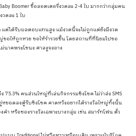
ะ Baby Boomer ซื้อลอตเตอรี่งวดละ 2-4 ใบ มากกว่ากลุ่มคน
้องวดละ 1 ใบ
ำ
แต่ได้รับผลตอบแทนสูง แม้งวดนี้จะไม่ถูกแต่ยังมีงวด
่ขอให้ถูกหวย ขอให้ร่ำรวยขึ้น โดยสถานที่ที่นิยมไปขอ
ลแม่นาคพระโขนง ศาลงูจงอาง
 75.3% คนส่วนใหญ่ที่เล่นกิจกรรมชิงโชค ไม่ว่าส่ง SMS
่อยู่หยอดลงตู้รับชิงโชค คาดหวังอยากได้รางวัลใหญ่ทั้งนั้น
 ทองคำ หรือของรางวัลเฉพาะบางกลุ่ม เช่น สมาร์ทโฟน ตั๋ว
ปแบบ Traditional ไม่หวือหวาเหมือนเดิม เพราะผู้บริโภค