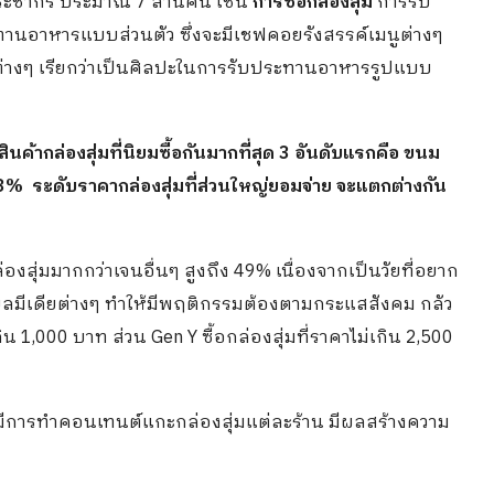
ะชากร ประมาณ 7 ล้านคน เช่น
การซื้อกล่องสุ่ม
การรับ
านอาหารแบบส่วนตัว ซึ่งจะมีเชฟคอยรังสรรค์เมนูต่างๆ
าวต่างๆ เรียกว่าเป็นศิลปะในการรับประทานอาหารรูปแบบ
ินค้ากล่องสุ่มที่นิยมซื้อกันมากที่สุด 3 อันดับแรกคือ ขนม
3% ระดับราคากล่องสุ่มที่ส่วนใหญ่ยอมจ่าย จะแตกต่างกัน
กล่องสุ่มมากกว่าเจนอื่นๆ สูงถึง 49% เนื่องจากเป็นวัยที่อยาก
ียลมีเดียต่างๆ ทำให้มีพฤติกรรมต้องตามกระแสสังคม กลัว
น 1,000 บาท ส่วน Gen Y ซื้อกล่องสุ่มที่ราคาไม่เกิน 2,500
ที่มีการทำคอนเทนต์แกะกล่องสุ่มแต่ละร้าน มีผลสร้างความ